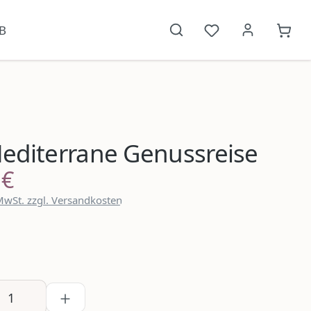
B
Du hast 0 Produkt
{1}W
editerrane Genussreise
 €
reis:
 MwSt. zzgl. Versandkosten