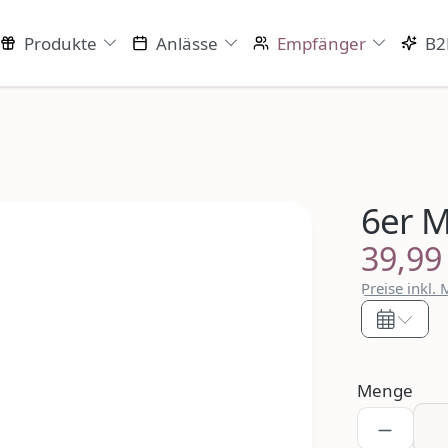
Produkte
Anlässe
Empfänger
B2
6er M
39,99
Regulärer P
Preise inkl.
Menge