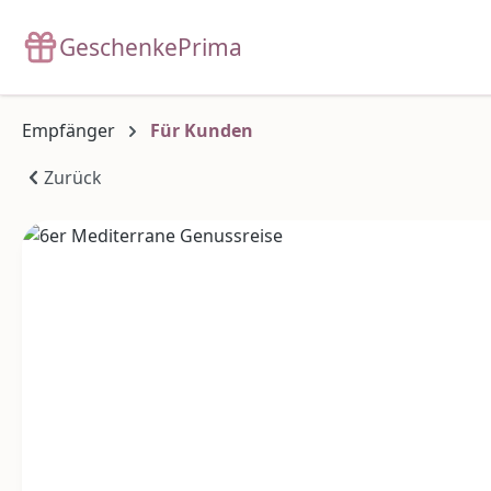
m Hauptinhalt springen
Zur Suche springen
Zur Hauptnavigation springen
GeschenkePrima
Empfänger
Für Kunden
Zurück
Bildergalerie überspringen