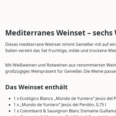
Mediterranes Weinset – sechs 
Dieses mediterrane Weinset nimmt Genießer mit auf ein
Italien vereint das Set fruchtige, milde und trockene We
Mit Weißweinen und Rotweinen aus renommierten Weinreg
großzügiges Weinpräsent für Genießer. Die Weine passen i
Das Weinset enthält
1 x Ecológico Blanco „Mundo de Yuntero“ Jesús del P
1 x „Mundo de Yuntero“ Jesús del Perdón, 0,75 l
1 x Colombard & Sauvignon Blanc Domaine Guillaman