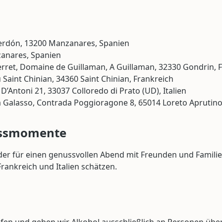
Perdón, 13200 Manzanares, Spanien
zanares, Spanien
ret, Domaine de Guillaman, A Guillaman, 32330 Gondrin, 
Saint Chinian, 34360 Saint Chinian, Frankreich
 D’Antoni 21, 33037 Colloredo di Prato (UD), Italien
 Galasso, Contrada Poggioragone 8, 65014 Loreto Aprutino 
ussmomente
 für einen genussvollen Abend mit Freunden und Familie: D
rankreich und Italien schätzen.
n und geben wir Alkohol ausschließlich an Personen über