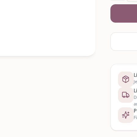
L
J
L
D
a
P
F