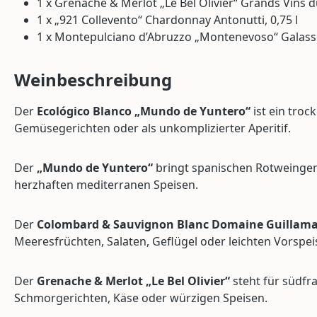
1 x Grenache & Merlot „Le Bel Olivier“ Grands Vins du
1 x „921 Collevento“ Chardonnay Antonutti, 0,75 l
1 x Montepulciano d’Abruzzo „Montenevoso“ Galasso
Weinbeschreibung
Der
Ecológico Blanco „Mundo de Yuntero“
ist ein troc
Gemüsegerichten oder als unkomplizierter Aperitif.
Der
„Mundo de Yuntero“
bringt spanischen Rotweingenus
herzhaften mediterranen Speisen.
Der
Colombard & Sauvignon Blanc Domaine Guillam
Meeresfrüchten, Salaten, Geflügel oder leichten Vorspei
Der
Grenache & Merlot „Le Bel Olivier“
steht für südfr
Schmorgerichten, Käse oder würzigen Speisen.