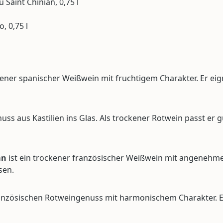
 Saint Chinian, 0,75 l
, 0,75 l
kener spanischer Weißwein mit fruchtigem Charakter. Er eign
s aus Kastilien ins Glas. Als trockener Rotwein passt er gu
an
ist ein trockener französischer Weißwein mit angenehmer F
sen.
anzösischen Rotweingenuss mit harmonischem Charakter. Er p