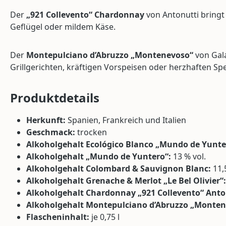
Der
„921 Collevento“ Chardonnay
von Antonutti bringt 
Geflügel oder mildem Käse.
Der
Montepulciano d’Abruzzo „Montenevoso“
von Gala
Grillgerichten, kräftigen Vorspeisen oder herzhaften Spe
Produktdetails
Herkunft:
Spanien, Frankreich und Italien
Geschmack:
trocken
Alkoholgehalt Ecológico Blanco „Mundo de Yunte
Alkoholgehalt „Mundo de Yuntero“:
13 % vol.
Alkoholgehalt Colombard & Sauvignon Blanc:
11,5
Alkoholgehalt Grenache & Merlot „Le Bel Olivier“:
Alkoholgehalt Chardonnay „921 Collevento“ Anto
Alkoholgehalt Montepulciano d’Abruzzo „Monten
Flascheninhalt:
je 0,75 l