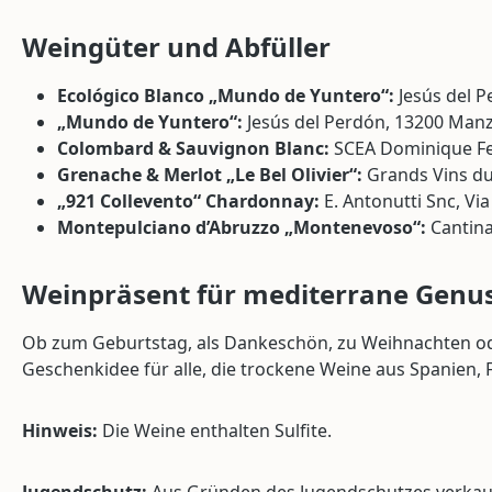
Weingüter und Abfüller
Ecológico Blanco „Mundo de Yuntero“:
Jesús del 
„Mundo de Yuntero“:
Jesús del Perdón, 13200 Man
Colombard & Sauvignon Blanc:
SCEA Dominique Fer
Grenache & Merlot „Le Bel Olivier“:
Grands Vins du 
„921 Collevento“ Chardonnay:
E. Antonutti Snc, Via
Montepulciano d’Abruzzo „Montenevoso“:
Cantina
Weinpräsent für mediterrane Gen
Ob zum Geburtstag, als Dankeschön, zu Weihnachten oder
Geschenkidee für alle, die trockene Weine aus Spanien, F
Hinweis:
Die Weine enthalten Sulfite.
Jugendschutz:
Aus Gründen des Jugendschutzes verkaufe