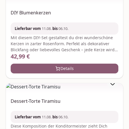
DIY Blumenkerzen
Lieferbar vom
11.08.
bis
06.10.
Mit diesem DIY-Set gestaltest du drei wunderschöne
Kerzen in zarter Rosenform. Perfekt als dekorativer
Blickfang oder liebevolles Geschenk – jede Kerze wird
42,99 €
Regulärer Preis:
zu einem kleinen Kunstwerk. Alles was du brauchst ist
im Set enthalten – für kreative Wohlfühlmomente und
handgemachte Schönheit. Je nach Verfügbarkeit
Details
werden ggf. gleich- oder höherwertige Ersatzartikel
geliefert. Hersteller:Graine CreativeZae le rondCS
70031gc@grainecreative.com
Dessert-Torte Tiramisu
Lieferbar vom
11.08.
bis
06.10.
Diese Komposition der Konditormeister zieht Dich