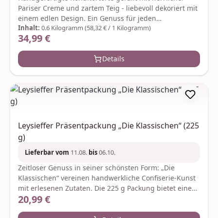
Pariser Creme und zartem Teig - liebevoll dekoriert mit
einem edlen Design. Ein Genuss für jeden
Inhalt:
0.6 Kilogramm
(58,32 € / 1 Kilogramm)
Tortenliebhaber. Das Gewicht beträgt ca. 600 Gramm.
34,99 €
Regulärer Preis:
Durchmesser: ca. 16 cm. Der Versand erfolgt in
bruchsicherer Verpackung und rotem Geschenkkarton.
Details
Zutaten: Zucker, Vollei, pflanzliche Fette (Kokosfett,
Sonnenblumenöl, Rapsöl), Kakaomasse,
Preiselbeermark, Butter, Mandeln, Weizenstärke,
Kakaobutter, Weizenmehl, Aprikosenmark,
Vollmilchpulver, Haselnüsse, Kakaopulver,
Zitronenmark, Salz, Gewürze; Emulgator: Sojalecithin;
Backtriebmittel: Natriumhydrogencarbonat;
Leysieffer Präsentpackung „Die Klassischen“ (225
Säuerungsmittel: Zitronensäure; Geliermittel: Pektine;
g)
Farbstoff: echtes Karmin, EisenoxidKann Spuren von
anderen Schalenfrüchten enthalten. Nährwerte pro
Lieferbar vom
11.08.
bis
06.10.
100 g:Brennwert 393 kcal / 1644 kj, Fett 27,82 g,
Zeitloser Genuss in seiner schönsten Form: „Die
gesättigte Fettsäuren 12,35 g, Kohlenhydrate 31,62 g,
Klassischen“ vereinen handwerkliche Confiserie-Kunst
Zucker 25,82 g, Eiweiß 4,52 g, Salz 0,12 g
mit erlesenen Zutaten. Die 225 g Packung bietet eine
Hersteller:FloraPrima GmbHDidderser Str. 2838176
20,99 €
Regulärer Preis:
feine Auswahl bewährter Leysieffer-Spezialitäten –
Wendeburginfo@floraprima.de
elegant verpackt und ideal zum Verschenken oder