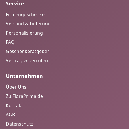
Añoranza Crianza: 13 % vol. Flascheninhalt: je 0,75 l
Service
Weingut/Abfüller: Juan Ramón Lozano, ES - 02600
Villarrobledo, Spanien Spanisches Weinpräsent für
Firmengeschenke
Genießer Ob zum Geburtstag, als Dankeschön, zu
Versand & Lieferung
Weihnachten oder für den nächsten gemeinsamen
Abend: Dieses spanische Weinset ist eine vielseitige
Personalisierung
Geschenkidee für alle, die fruchtige, trockene Weine
FAQ
aus Spanien schätzen. Hinweis: Die Weine enthalten
Sulfite. Jugendschutz: Aus Gründen des
Geschenkeratgeber
Jugendschutzes verkaufen und geben wir Alkohol
Vertrag widerrufen
ausschließlich an Personen über 18 Jahren ab.
Unternehmen
Über Uns
Zu FloraPrima.de
Kontakt
AGB
Datenschutz