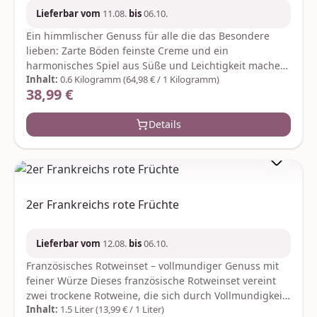
1768 kj, Fett 27,78 g, gesättigte Fettsäuren 12,44 g,
Lieferbar vom
11.08.
bis
06.10.
Kohlenhydrate 34,86 g, Zucker 30,04 g, Eiweiß 8,7 g,
Ein himmlischer Genuss für alle die das Besondere
Salz 0,20 g Hersteller:FloraPrima GmbHDidderser Str.
lieben: Zarte Böden feinste Creme und ein
2838176 Wendeburginfo@floraprima.de
harmonisches Spiel aus Süße und Leichtigkeit machen
Inhalt:
0.6 Kilogramm
(64,98 € / 1 Kilogramm)
diese Desserttorte zum unwiderstehlichen Highlight
38,99 €
Regulärer Preis:
jeder Kaffeetafel. Perfekt gekühlt serviert entfaltet sie
ihr volles Aroma – edel verführerisch und einfach zum
Details
Dahinschmelzen. Ideal zum Verschenken oder
Selbstverwöhnen. Das Gewicht beträgt ca. 600 Gramm.
Durchmesser: ca. 16 cm. Der Versand erfolgt in
bruchsicherer Verpackung und rotem Geschenkkarton.
Zutaten: Zucker, Kakaobutter, Vollmilchpulver,
Kakaomasse, Vollei, pflanzliche Fette (Kokosfett,
2er Frankreichs rote Früchte
Sonnenblumenöl, Rapsöl), Weizenmehl, Butter,
Mandeln, Glukosesirup, Haselnüsse, Aprikosen,
Zitronenmark, Bourbonvanille, Salz, Gewürze;
Lieferbar vom
12.08.
bis
06.10.
Emulgator: Sojalecithin; Backtriebmittel:
Französisches Rotweinset – vollmundiger Genuss mit
Natriumhydrogencarbonat; Farbstoff: echtes
feiner Würze Dieses französische Rotweinset vereint
KarminKann Spuren von anderen Schalenfrüchten
zwei trockene Rotweine, die sich durch Vollmundigkeit,
enthalten. Nährwerte pro 100 g:Brennwert 538 kcal /
Inhalt:
1.5 Liter
(13,99 € / 1 Liter)
Würze und harmonischen Charakter auszeichnen. Die