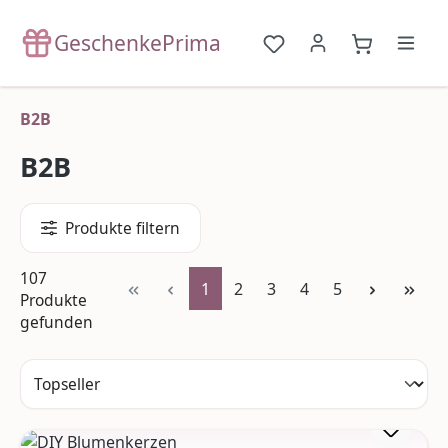
Zum Hauptinhalt springen
GeschenkePrima
Du hast 0 Produkte a
{1}Warenko
B2B
B2B
Produkte filtern
107
Seite
Seite
Seite
Seite
Seite
1
2
3
4
5
Produkte
gefunden