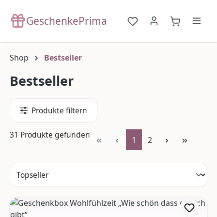
Zum Hauptinhalt springen
GeschenkePrima
Du hast 0 Produkte a
{1}Warenko
Shop
Bestseller
Bestseller
Produkte filtern
31 Produkte gefunden
Seite
Seite
1
2