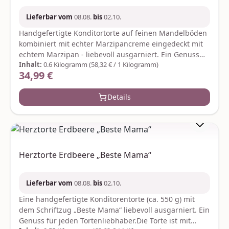
Lieferbar vom
08.08.
bis
02.10.
Handgefertigte Konditortorte auf feinen Mandelböden
kombiniert mit echter Marzipancreme eingedeckt mit
echtem Marzipan - liebevoll ausgarniert. Ein Genuss
Inhalt:
0.6 Kilogramm
(58,32 € / 1 Kilogramm)
für jeden Tortenliebhaber. Das Gewicht beträgt ca. 600
34,99 €
Regulärer Preis:
Gramm. Durchmesser: ca. 16 cm. Der Versand erfolgt
in bruchsicherer Verpackung und rotem
Details
Geschenkkarton. Zutaten: Zucker, pflanzliche Fette
(Kokosfett, Sonnenblumenöl, Rapsöl), Vollei, Mandeln
(19 %), Butter, Alkohol, Weizenmehl, Weizenstärke,
Kakaomasse, Kakaobutter, Aprikosen, Vollmilchpulver,
Zitronenmark, Salz, Gewürze; Emulgator: Sojalecithin;
Backtriebmittel: Natriumhydrogencarbonat;
Herztorte Erdbeere „Beste Mama“
Geliermittel: Pektine; Farbstoff: Betacarotin, echtes
Karmin Kann Spuren von Alkohol und anderen
Schalenfrüchten enthalten. Nährwerte pro 100
Lieferbar vom
08.08.
bis
02.10.
g:Brennwert 442 kcal / 1852 kj, Fett 28,39 g, gesättigte
Eine handgefertigte Konditorentorte (ca. 550 g) mit
Fettsäuren 14,19 g, Kohlenhydrate 39,40 g, Zucker
dem Schriftzug „Beste Mama“ liebevoll ausgarniert. Ein
38,42 g, Eiweiß 7,73 g, Salz 0,23 g Hersteller:FloraPrima
Genuss für jeden Tortenliebhaber.Die Torte ist mit
GmbHDidderser Str. 2838176