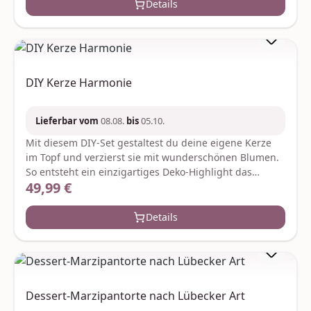
– alles was du brauchst ist bereits im Set enthalten. Je
Details
nach Verfügbarkeit werden ggf. gleich- oder
höherwertige Ersatzartikel geliefert. Hersteller:Graine
CreativeZae le rondCS 70031gc@grainecreative.com
DIY Kerze Harmonie
Lieferbar vom
08.08.
bis
05.10.
Mit diesem DIY-Set gestaltest du deine eigene Kerze
im Topf und verzierst sie mit wunderschönen Blumen.
So entsteht ein einzigartiges Deko-Highlight das
49,99 €
Regulärer Preis:
perfekt in jedes Zuhause passt oder als liebevolles
Geschenk begeistert. Alles was du brauchst ist im Set
enthalten – für entspannte Kreativmomente und ein
Details
handgemachtes Unikat. Je nach Verfügbarkeit werden
ggf. gleich- oder höherwertige Ersatzartikel geliefert.
Hersteller:Graine CreativeZae le rondCS
70031gc@grainecreative.com
Dessert-Marzipantorte nach Lübecker Art