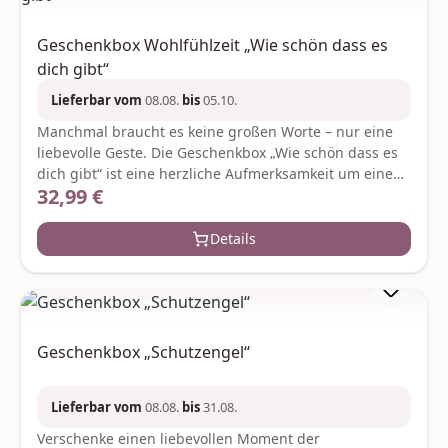
Geschenkbox Wohlfühlzeit „Wie schön dass es
dich gibt“
Lieferbar vom
08.08.
bis
05.10.
Manchmal braucht es keine großen Worte – nur eine
liebevolle Geste. Die Geschenkbox „Wie schön dass es
dich gibt“ ist eine herzliche Aufmerksamkeit um einem
32,99 €
Regulärer Preis:
besonderen Menschen einfach mal Danke zu sagen.
Eine wohltuende Wellnessdusche mit weichem
Handtuch und pflegendem Duschgel (200 ml) lädt zu
Details
entspannten Wohlfühlmomenten ein während ein
prickelnder 02 l Secco für kleine Genussaugenblicke
sorgt. Abgerundet wird das Geschenk durch eine
liebevoll gestaltete Tasse mit der Aufschrift „Wie schön
dass es dich gibt“ die jeden Tag aufs Neue ein Lächeln
Geschenkbox „Schutzengel“
schenkt. Je nach Verfügbarkeit werden ggf. gleich-
oder höherwertige Ersatzartikel geliefert.
Hersteller:FloraPrima GmbHDidderser Str. 2838176
Lieferbar vom
08.08.
bis
31.08.
Wendeburginfo@floraprima.de vorhandener
Verschenke einen liebevollen Moment der
Alkoholgehalt: 8 % Abfüller: La vida GmbH,