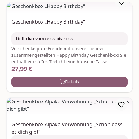
70031gc@grainecreative.com
Geschenkbox „Happy Birthday“
Lieferbar vom
08.08.
bis
31.08.
Verschenke pure Freude mit unserer liebevoll
zusammengestellten Happy Birthday Geschenkbox! Sie
enthält ein süßes Teelicht eine hübsche Tasse
27,99 €
Regulärer Preis:
aromatischen Tee zartschmelzende Schokolade und ein
wohltuendes Schaumbad (40 ml) – alles im fröhlichen
Geburtstagsdesign mit Torte und „Happy Birthday“-
Details
Aufdruck. Diese Geschenkbox ist das perfekte
Geburtstagsgeschenk für alle die sich eine kleine
Auszeit gönnen möchten. Ob für Freunde Mama oder
Kollegen – sie zaubert garantiert ein Lächeln ins
Gesicht. Stilvoll genussvoll und sofort versandbereit –
ein besonderes Präsent das von Herzen kommt und
Geschenkbox Alpaka Verwöhnung „Schön dass
den Tag unvergesslich macht. 40 g Schokoladentafel
es dich gibt“
„Happy Birthday“: Zutaten:Zucker, Kakaobutter,