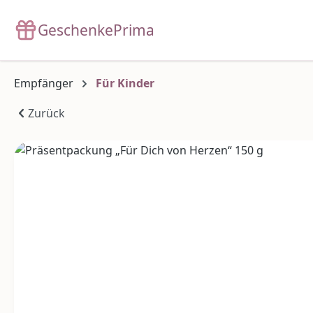
m Hauptinhalt springen
Zur Suche springen
Zur Hauptnavigation springen
GeschenkePrima
Empfänger
Für Kinder
Zurück
Bildergalerie überspringen