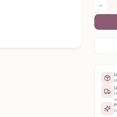
L
J
L
D
a
P
F