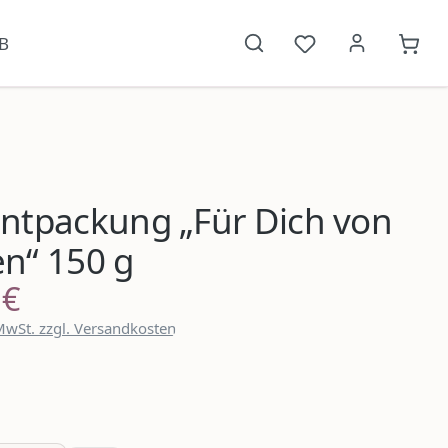
B
Du hast 0 Produkt
{1}W
ntpackung „Für Dich von
n“ 150 g
 €
reis:
 MwSt. zzgl. Versandkosten