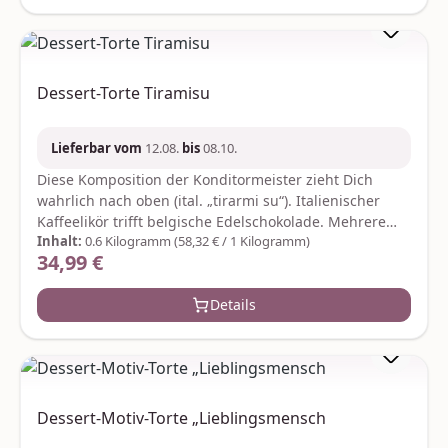
geliefert. Hersteller:Graine CreativeZae le rondCS
70031gc@grainecreative.com
Dessert-Torte Tiramisu
Lieferbar vom
12.08.
bis
08.10.
Diese Komposition der Konditormeister zieht Dich
wahrlich nach oben (ital. „tirarmi su“). Italienischer
Kaffeelikör trifft belgische Edelschokolade. Mehrere
Inhalt:
0.6 Kilogramm
(58,32 € / 1 Kilogramm)
genussvolle Schichten von handgefertigten
34,99 €
Regulärer Preis:
Spezialböden wechseln sich mit Pralinencreme ab.
Genieße ein Torten-Stück La dolce Vita. Das Gewicht
Details
beträgt ca. 600 Gramm. Durchmesser: ca. 16 cm. Der
Versand erfolgt in bruchsicherer Verpackung und
rotem Geschenkkarton. Zutaten: Zucker, Vollei,
Kakaomasse, Weizenstärke, pflanzliche Fette (Kokosfett,
Sonnenblumenöl, Rapsöl), Kakaobutter, Weizenmehl,
Kakaopulver, Haselnüsse, Vollmilchpulver, Alkohol,
Dessert-Motiv-Torte „Lieblingsmensch
Butter, Aprikosen, Kaffee (1,3 %), Zitronenmark, Salz,