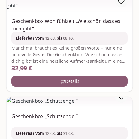
Geschenkbox Wohlfühlzeit „Wie schön dass es
dich gibt“
Lieferbar vom
12.08.
bis
08.10.
Manchmal braucht es keine großen Worte – nur eine
liebevolle Geste. Die Geschenkbox „Wie schön dass es
dich gibt“ ist eine herzliche Aufmerksamkeit um einem
32,99 €
Regulärer Preis:
besonderen Menschen einfach mal Danke zu sagen.
Eine wohltuende Wellnessdusche mit weichem
Handtuch und pflegendem Duschgel (200 ml) lädt zu
Details
entspannten Wohlfühlmomenten ein während ein
prickelnder 02 l Secco für kleine Genussaugenblicke
sorgt. Abgerundet wird das Geschenk durch eine
liebevoll gestaltete Tasse mit der Aufschrift „Wie schön
dass es dich gibt“ die jeden Tag aufs Neue ein Lächeln
Geschenkbox „Schutzengel“
schenkt. Je nach Verfügbarkeit werden ggf. gleich-
oder höherwertige Ersatzartikel geliefert.
Hersteller:FloraPrima GmbHDidderser Str. 2838176
Lieferbar vom
12.08.
bis
31.08.