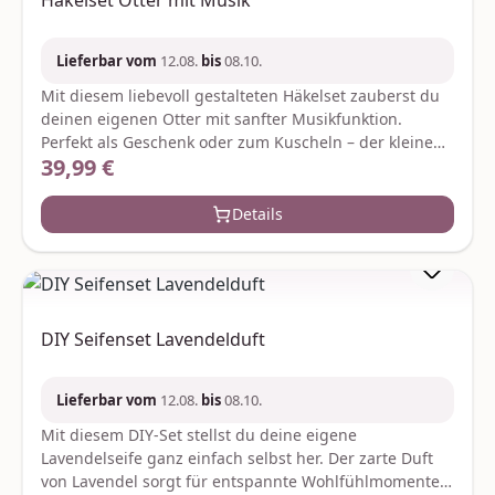
Häkelset Otter mit Musik
2838176 Wendeburginfo@floraprima.de
pro 100 g:Brennwert 212 kcal / 902 kj, Fett 0,1 g,
Kohlenhydrate 51,3 g, Zucker 50,9 g, Eiweiß 0,5 g, Salz
Lieferbar vom
12.08.
bis
08.10.
0,03 g Hersteller:Confiserie Rabbel GmbHGartenkamp
1-349492 Westerkappelninfo@rabbel.com
Mit diesem liebevoll gestalteten Häkelset zauberst du
deinen eigenen Otter mit sanfter Musikfunktion.
Perfekt als Geschenk oder zum Kuscheln – der kleine
39,99 €
Regulärer Preis:
Otter bringt nicht nur Freude beim Häkeln sondern
auch entspannende Klänge ins Zuhause. Je nach
Verfügbarkeit werden ggf. gleich- oder höherwertige
Details
Ersatzartikel geliefert. Hersteller:Graine CreativeZae le
rondCS 70031gc@grainecreative.com
DIY Seifenset Lavendelduft
Lieferbar vom
12.08.
bis
08.10.
Mit diesem DIY-Set stellst du deine eigene
Lavendelseife ganz einfach selbst her. Der zarte Duft
von Lavendel sorgt für entspannte Wohlfühlmomente