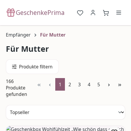
Zum Hauptinhalt springen
GeschenkePrima
Du hast 0 Produkte a
{1}Warenko
Empfänger
Für Mutter
Für Mutter
Produkte filtern
166
Seite
Seite
Seite
Seite
Seite
1
2
3
4
5
Produkte
gefunden