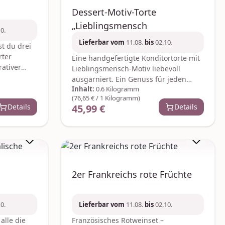
Dessert-Motiv-Torte
„Lieblingsmensch
0.
Lieferbar vom
11.08.
bis
02.10.
st du drei
rter
Eine handgefertigte Konditortorte mit
rativer
Lieblingsmensch-Motiv liebevoll
Geschenk –
ausgarniert. Ein Genuss für jeden
einen
Inhalt:
0.6 Kilogramm
Tortenliebhaber.Du hast die Wahl
(76,65 € / 1 Kilogramm)
uchst ist
zwischen der Tortenbasis Florenzer Art
Details
45,99 €
Details
Regulärer Preis:
ive
eine mit Vollmilch Schokolade
dgemachte
überzogene Torte mit frischen
rkeit
Haselnüssen und Nougat-Creme oder
öherwertige
der Tortenbasis Sacher Art eine mit
Zartbitter-Schokolade überzogene
e le
Torte aus dunkeln Tortenböden mit
ative.com
2er Frankreichs rote Früchte
Nougat-Creme Aprikosen-Konfitüre
und einer dunklen Canache-Creme.
Das Gewicht beträgt ca. 600 Gramm.
0.
Lieferbar vom
11.08.
bis
02.10.
Durchmesser: ca. 16 cm. Der Versand
erfolgt in bruchsicherer Verpackung
alle die
Französisches Rotweinset –