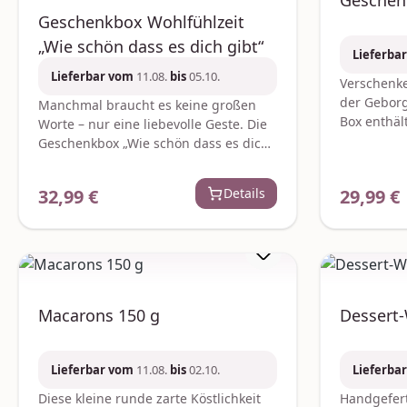
Geschen
Geschenkbox Wohlfühlzeit
„Wie schön dass es dich gibt“
Lieferba
Lieferbar vom
11.08.
bis
05.10.
Verschenke
der Geborg
Manchmal braucht es keine großen
Box enthäl
Worte – nur eine liebevolle Geste. Die
Schokolad
Geschenkbox „Wie schön dass es dich
Teehaus. Pe
gibt“ ist eine herzliche
Mutmacher
Aufmerksamkeit um einem
32,99 €
Details
29,99 €
Regulärer Preis:
Reguläre
Sagen ode
besonderen Menschen einfach mal
einen war
Danke zu sagen. Eine wohltuende
zu schenke
Wellnessdusche mit weichem
bruchsiche
Handtuch und pflegendem Duschgel
Verfügbark
(200 ml) lädt zu entspannten
oder höher
Wohlfühlmomenten ein während ein
geliefert.C
Macarons 150 g
Dessert
prickelnder 02 l Secco für kleine
„Schutzeng
Genussaugenblicke sorgt. Abgerundet
Kakaobutter
wird das Geschenk durch eine
Kakaomasse
Lieferbar vom
11.08.
bis
02.10.
Lieferba
liebevoll gestaltete Tasse mit der
Bourbon Va
Aufschrift „Wie schön dass es dich
Diese kleine runde zarte Köstlichkeit
Handgefert