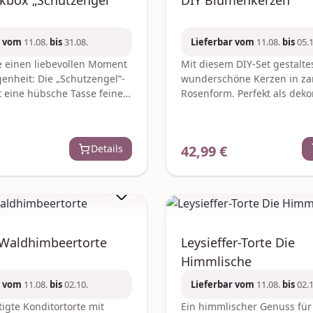
kbox „Schutzengel“
DIY Blumenkerzen
r vom
11.08.
bis
31.08.
Lieferbar vom
11.08.
bis
05.1
 einen liebevollen Moment
Mit diesem DIY-Set gestalte
enheit: Die „Schutzengel“-
wunderschöne Kerzen in za
t eine hübsche Tasse feine
Rosenform. Perfekt als deko
e und ein charmantes
Blickfang oder liebevolles 
rfekt als kleines
jede Kerze wird zu einem kl
-Geschenk zum Danke-
Kunstwerk. Alles was du bra
Details
42,99 €
r Preis:
Regulärer Preis:
r einfach um jemandem
im Set enthalten – für kreat
men himmlischen Moment
Wohlfühlmomente und han
n. Die Lieferung erfolgt im
Schönheit. Je nach Verfügba
ren Karton. Je nach
werden ggf. gleich- oder h
eit werden ggf. gleich-
Ersatzartikel geliefert.
wertige Ersatzartikel
Hersteller:Graine CreativeZa
a. 40 g Schokoladentafel
rondCS 70031gc@grainecre
-Waldhimbeertorte
Leysieffer-Torte Die
el“:Zutaten:Zucker,
Himmlische
, Vollmilchpulver (23 %),
; Emulgator: Sojalecithin;
r vom
11.08.
bis
02.10.
Lieferbar vom
11.08.
bis
02.1
nilleKakao: mindestens 36
igte Konditortorte mit
Ein himmlischer Genuss für 