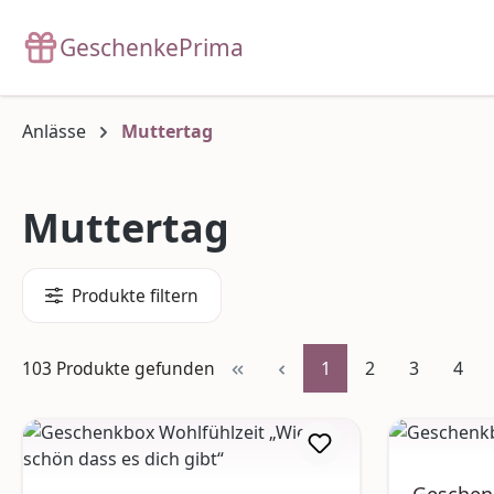
m Hauptinhalt springen
Zur Suche springen
Zur Hauptnavigation springen
GeschenkePrima
Anlässe
Muttertag
Muttertag
Produkte filtern
Seite
Seite
Seite
Seite
103 Produkte gefunden
1
2
3
4