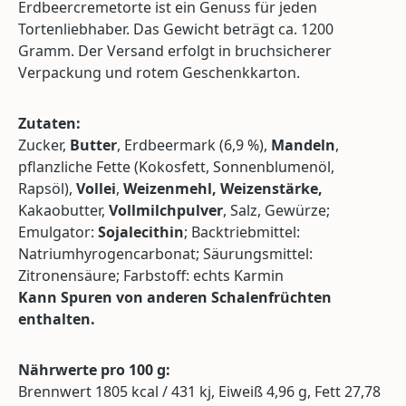
Erdbeercremetorte ist ein Genuss für jeden
Tortenliebhaber. Das Gewicht beträgt ca. 1200
Gramm. Der Versand erfolgt in bruchsicherer
Verpackung und rotem Geschenkkarton.
Zutaten:
Zucker,
Butter
, Erdbeermark (6,9 %),
Mandeln
,
pflanzliche Fette (Kokosfett, Sonnenblumenöl,
Rapsöl),
Vollei
,
Weizenmehl, Weizenstärke,
Kakaobutter,
Vollmilchpulver
, Salz, Gewürze;
Emulgator:
Sojalecithin
; Backtriebmittel:
Natriumhyrogencarbonat; Säurungsmittel:
Zitronensäure; Farbstoff: echts Karmin
Kann Spuren von anderen Schalenfrüchten
enthalten.
Nährwerte pro 100 g:
Brennwert 1805 kcal / 431 kj, Eiweiß 4,96 g, Fett 27,78