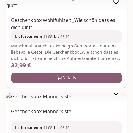
Geschenkbox Wohlfühlzeit „Wie schön dass es
dich gibt“
Lieferbar vom
11.08.
bis
06.10.
Manchmal braucht es keine großen Worte – nur eine
liebevolle Geste. Die Geschenkbox „Wie schön dass es
dich gibt“ ist eine herzliche Aufmerksamkeit um einem
32,99 €
Regulärer Preis:
besonderen Menschen einfach mal Danke zu sagen.
Eine wohltuende Wellnessdusche mit weichem
Handtuch und pflegendem Duschgel (200 ml) lädt zu
Details
entspannten Wohlfühlmomenten ein während ein
prickelnder 02 l Secco für kleine Genussaugenblicke
sorgt. Abgerundet wird das Geschenk durch eine
liebevoll gestaltete Tasse mit der Aufschrift „Wie schön
dass es dich gibt“ die jeden Tag aufs Neue ein Lächeln
Geschenkbox Männerkiste
schenkt. Je nach Verfügbarkeit werden ggf. gleich-
oder höherwertige Ersatzartikel geliefert.
Hersteller:FloraPrima GmbHDidderser Str. 2838176
Lieferbar vom
11.08.
bis
06.10.