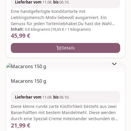
Lieferbar vom
11.08.
bis
06.10.
Eine handgefertigte Konditortorte mit
Lieblingsmensch-Motiv liebevoll ausgarniert. Ein
Genuss für jeden Tortenliebhaber.Du hast die Wahl
Inhalt:
0.6 Kilogramm
(76,65 € / 1 Kilogramm)
zwischen der Tortenbasis Florenzer Art eine mit
45,99 €
Regulärer Preis:
Vollmilch Schokolade überzogene Torte mit frischen
Haselnüssen und Nougat-Creme oder der Tortenbasis
Details
Sacher Art eine mit Zartbitter-Schokolade überzogene
Torte aus dunkeln Tortenböden mit Nougat-Creme
Aprikosen-Konfitüre und einer dunklen Canache-
Creme. Das Gewicht beträgt ca. 600 Gramm.
Durchmesser: ca. 16 cm. Der Versand erfolgt in
bruchsicherer Verpackung und rotem Geschenkkarton.
Macarons 150 g
Basis Sachertorte:Zutaten: Zucker, Kakaomasse, Vollei,
Butter, pflanzl. Fette (Kokosfett, Sonnenblumenöl,
Rapsöl), Kakaobutter, Kakaopulver, Vollmilchpulver,
Lieferbar vom
11.08.
bis
06.10.
Weizenmehl, Aprikosen, Zitronenmark, Salz, Gewürze;
Diese kleine runde zarte Köstlichkeit besteht aus zwei
Emulgator: Sojalecithin; Backtriebmittel:
Baiserhälften mit bestem Mandelmehl. Diese werden
Natriumhydrogencarbonat; Geliermittel: Pektine;
durch eine Spezial-Creme miteinander verbunden die
Säuerungsmittel: ZitronensäureKann Spuren von
21,99 €
Regulärer Preis:
beiden Baiserhälften bleiben weich-zart. Es handelt
anderen Schalenfrüchten enthalten.Nährwerte pro 100
sich bei dieser Spezialität um ein Frischeprodukt das