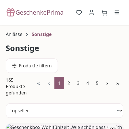
Zum Hauptinhalt springen
GeschenkePrima
Du hast 0 Produkte a
{1}Warenko
Anlässe
Sonstige
Sonstige
Produkte filtern
165
Seite
Seite
Seite
Seite
Seite
1
2
3
4
5
Produkte
gefunden