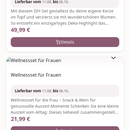
Lieferbar vom
11.08.
bis
06.10.
Mit diesem DIY-Set gestaltest du deine eigene Kerze
im Topf und verzierst sie mit wunderschönen Blumen.
So entsteht ein einzigartiges Deko-Highlight das
49,99 €
Regulärer Preis:
perfekt in jedes Zuhause passt oder als liebevolles
Geschenk begeistert. Alles was du brauchst ist im Set
enthalten – für entspannte Kreativmomente und ein
Details
handgemachtes Unikat. Je nach Verfügbarkeit werden
ggf. gleich- oder höherwertige Ersatzartikel geliefert.
Hersteller:Graine CreativeZae le rondCS
70031gc@grainecreative.com
Wellnessset für Frauen
Lieferbar vom
11.08.
bis
06.10.
Wellnessset für die Frau – Snack & Wein für
genussvolle Auszeit-Momente Schenken Sie eine kleine
Auszeit vom Alltag: Dieses liebevoll zusammengestellte
21,99 €
Regulärer Preis:
Wellnessset lädt zum Entspannen und Verwöhnen ein.
Würziger Snack Mix trifft auf einen feinen Weißwein –