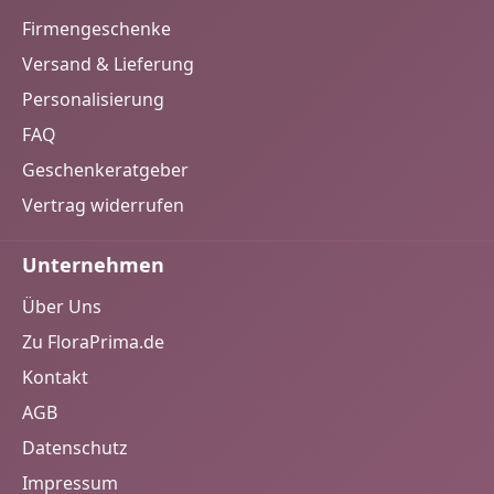
kcal Fett21 g davon gesättigte Fettsäuren2,7 g
Firmengeschenke
Kohlenhydrate62 g davon Zucker5,8 g Eiweiß8,6 g
Salz2,5 g Hersteller FloraPrima GmbH Didderser Str. 28
Versand & Lieferung
38176 Wendeburg info@floraprima.de
Personalisierung
FAQ
Geschenkeratgeber
Vertrag widerrufen
Unternehmen
Über Uns
Zu FloraPrima.de
Kontakt
AGB
Datenschutz
Impressum