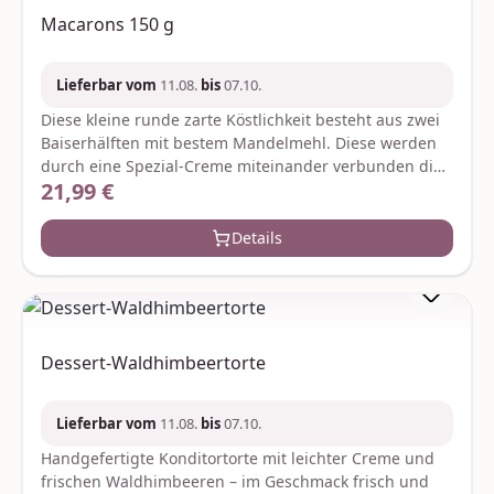
Macarons 150 g
Lieferbar vom
11.08.
bis
07.10.
Diese kleine runde zarte Köstlichkeit besteht aus zwei
Baiserhälften mit bestem Mandelmehl. Diese werden
durch eine Spezial-Creme miteinander verbunden die
21,99 €
Regulärer Preis:
beiden Baiserhälften bleiben weich-zart. Es handelt
sich bei dieser Spezialität um ein Frischeprodukt das
unsere Konditormeister täglich für Sie herstellen.
Details
Natürlich erfolgt die Herstellung unter Verwendung
erlesener Zutaten aus den besten Anbaugebieten auf
der ganzen Welt: Mandeln aus der Mittelmeerregion
Butter aus Deutschland und Eiweiß von Hühner aus
der Region. Geschmackserlebnis pur. Gewicht: ca. 150
Dessert-Waldhimbeertorte
g. Verpackt in bruchsicherer Kartonage. Zutaten:
Zucker, pflanzl. Fette (enthält Erdnuss), Mandeln,
Hühnereiweiß, entöltes Kakaopulver, Pistazien,
Lieferbar vom
11.08.
bis
07.10.
Haselnüsse, Zitronenmark, Himbeerenmark,
Handgefertigte Konditortorte mit leichter Creme und
Johanisbeerenmark, Brombeerenmark, Erdbeermark,
frischen Waldhimbeeren – im Geschmack frisch und
Alkohol, Vollmilchpulver, Kakaomasse, Kaffee-