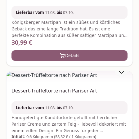
Lieferbar vom
11.08.
bis
07.10.
Königsberger Marzipan ist ein süßes und köstliches
Gebäck das eine lange Tradition hat. Es ist eine
perfekte Kombination aus süßer saftiger Marzipan und
30,99 €
Regulärer Preis:
schmackhaftem Aroma. Genieße ein einzigartiges
Geschmackserlebnis und genieße die beste Qualität.
Gefüllt mit Aprikose.Inhalt: ca. 300 g Zutaten:Mandeln
Details
(45 %), Zucker, Aprikosen, Eigelb, Salz, Gewürze;
Geliermittel: Pektine; Säuerungsmittel: Zitronensäure;
Farbstoffe: echtes KarminKann Spuren von anderen
Schalenfrüchten enthalten. Nährwerte pro 100
g:Brennwert 494 kcal / 2072 kj, Fett 31,20 g, gesättigte
Dessert-Trüffeltorte nach Pariser Art
Fettsäuren 2,72 g, Kohlenhydrate 39,69 g, Zucker 36,72
g, Eiweiß 14,18 g, Salz 0,03 g Hersteller:Confiserie
Rabbel GmbHGartenkamp 1-349492
Lieferbar vom
11.08.
bis
07.10.
Westerkappelninfo@rabbel.com
Handgefertigte Konditortorte gefüllt mit herrlicher
Pariser Creme und zartem Teig - liebevoll dekoriert mit
einem edlen Design. Ein Genuss für jeden
Inhalt:
0.6 Kilogramm
(58,32 € / 1 Kilogramm)
Tortenliebhaber. Das Gewicht beträgt ca. 600 Gramm.