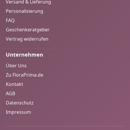
45 g):Zutaten:Kartoffeln, Sonnenblumenöl, Olivenöl,
Versand & Lieferung
Salz, GlutenfreiNährwerte pro 100 g:Brennwert 506
Personalisierung
kcal / 2116 kj, Fett 28 g, gesättigte Fettsäuren 3,3 g,
Kohlenhydrate 55 g, Zucker 0,1 g, Eiweiß 7,2 g, Salz
FAQ
0,44 g Hersteller:FloraPrima GmbHDidderser Str.
Geschenkeratgeber
2838176 Wendeburginfo@floraprima.de
Vertrag widerrufen
Unternehmen
Über Uns
Zu FloraPrima.de
Kontakt
AGB
Datenschutz
Impressum