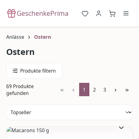
Zum Hauptinhalt springen
GeschenkePrima
Du hast 0 Produkte a
{1}Warenko
Anlässe
Ostern
Ostern
Produkte filtern
69 Produkte
Seite
Seite
Seite
1
2
3
gefunden