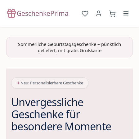
Zum Hauptinhalt springen
GeschenkePrima
Du hast 0 Produkte a
{1}Warenko
Sommerliche Geburtstagsgeschenke – pünktlich
geliefert, mit gratis Grußkarte
✦
Neu: Personalisierbare Geschenke
Unvergessliche
Geschenke für
besondere Momente