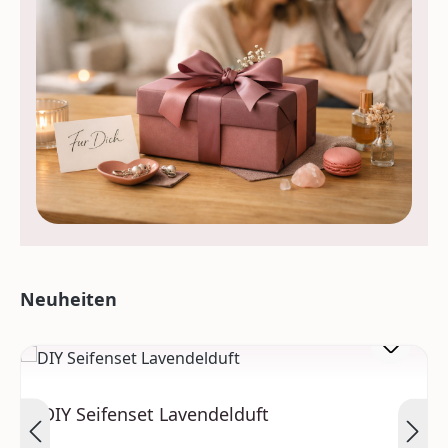
Produktgalerie überspringen
Neuheiten
DIY Seifenset Lavendelduft