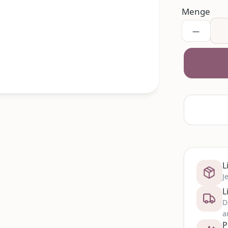
Menge
L
J
L
D
a
P