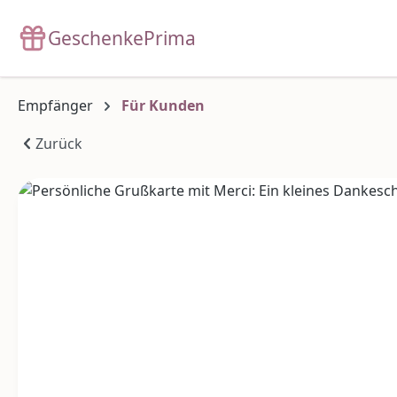
m Hauptinhalt springen
Zur Suche springen
Zur Hauptnavigation springen
GeschenkePrima
Empfänger
Für Kunden
Zurück
Bildergalerie überspringen