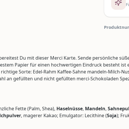
F
Produktnu
bereitest Du mit dieser Merci Karte. Sende persönliche s
 festem Papier für einen hochwertigen Eindruck besteht ist 
 die richtige Sorte: Edel-Rahm Kaffee-Sahne mandeln-Milch-
l an gefüllten und nicht gefüllten merci-Schokoladen Spez
anzliche Fette (Palm, Shea),
Haselnüsse
,
Mandeln
,
Sahnepul
chpulver
, magerer Kakao; Emulgator: Lecithine (
Soja
); Fr