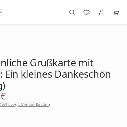
B
Du hast 0 Produkt
{1}W
nliche Grußkarte mit
: Ein kleines Dankeschön
g)
 €
reis:
 MwSt. zzgl. Versandkosten