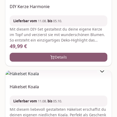
DIY Kerze Harmonie
Lieferbar vom
11.08.
bis
05.10.
Mit diesem DIY-Set gestaltest du deine eigene Kerze
im Topf und verzierst sie mit wunderschönen Blumen.
So entsteht ein einzigartiges Deko-Highlight das
49,99 €
Regulärer Preis:
perfekt in jedes Zuhause passt oder als liebevolles
Geschenk begeistert. Alles was du brauchst ist im Set
enthalten – für entspannte Kreativmomente und ein
Details
handgemachtes Unikat. Je nach Verfügbarkeit werden
ggf. gleich- oder höherwertige Ersatzartikel geliefert.
Hersteller:Graine CreativeZae le rondCS
70031gc@grainecreative.com
Häkelset Koala
Lieferbar vom
11.08.
bis
05.10.
Mit diesem liebevoll gestalteten Häkelset erschaffst du
deinen eigenen niedlichen Koala. Perfekt als Geschenk