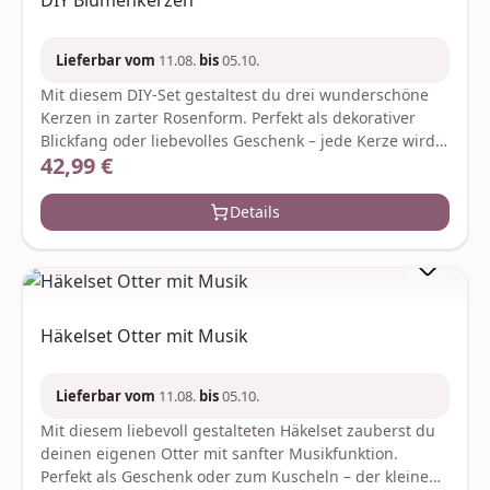
DIY Blumenkerzen
Lieferbar vom
11.08.
bis
05.10.
Mit diesem DIY-Set gestaltest du drei wunderschöne
Kerzen in zarter Rosenform. Perfekt als dekorativer
Blickfang oder liebevolles Geschenk – jede Kerze wird
42,99 €
Regulärer Preis:
zu einem kleinen Kunstwerk. Alles was du brauchst ist
im Set enthalten – für kreative Wohlfühlmomente und
handgemachte Schönheit. Je nach Verfügbarkeit
Details
werden ggf. gleich- oder höherwertige Ersatzartikel
geliefert. Hersteller:Graine CreativeZae le rondCS
70031gc@grainecreative.com
Häkelset Otter mit Musik
Lieferbar vom
11.08.
bis
05.10.
Mit diesem liebevoll gestalteten Häkelset zauberst du
deinen eigenen Otter mit sanfter Musikfunktion.
Perfekt als Geschenk oder zum Kuscheln – der kleine