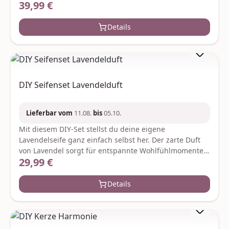
39,99 €
Regulärer Preis:
Otter bringt nicht nur Freude beim Häkeln sondern
auch entspannende Klänge ins Zuhause. Je nach
Verfügbarkeit werden ggf. gleich- oder höherwertige
Details
Ersatzartikel geliefert. Hersteller:Graine CreativeZae le
rondCS 70031gc@grainecreative.com
DIY Seifenset Lavendelduft
Lieferbar vom
11.08.
bis
05.10.
Mit diesem DIY-Set stellst du deine eigene
Lavendelseife ganz einfach selbst her. Der zarte Duft
von Lavendel sorgt für entspannte Wohlfühlmomente
29,99 €
Regulärer Preis:
und macht jede Seife zu etwas Besonderem. Perfekt
zum Verschenken oder für deine eigene kleine Auszeit
– alles was du brauchst ist bereits im Set enthalten. Je
Details
nach Verfügbarkeit werden ggf. gleich- oder
höherwertige Ersatzartikel geliefert. Hersteller:Graine
CreativeZae le rondCS 70031gc@grainecreative.com