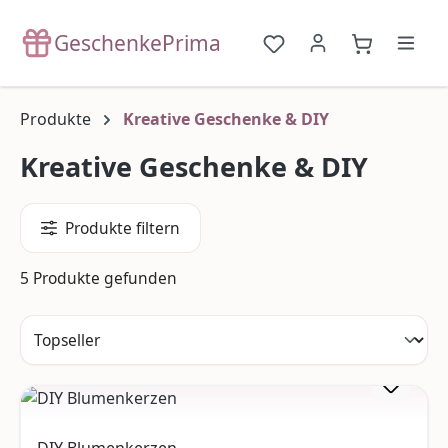
Zum Hauptinhalt springen
GeschenkePrima
Du hast 0 Produkte a
{1}Warenko
Produkte
Kreative Geschenke & DIY
Kreative Geschenke & DIY
Produkte filtern
5 Produkte gefunden