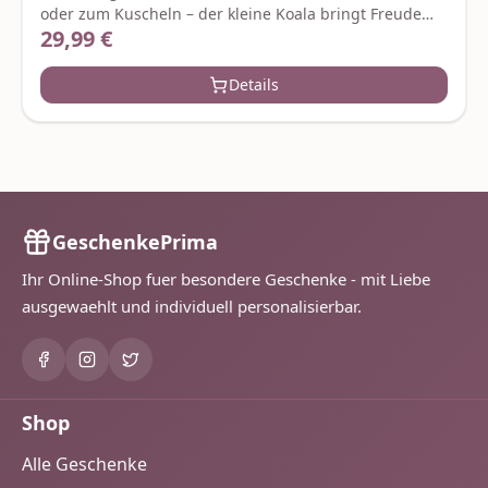
oder zum Kuscheln – der kleine Koala bringt Freude
29,99 €
Regulärer Preis:
beim Häkeln und sorgt für entspannte DIY-Momente.
Alles was du brauchst ist im Set enthalten – ideal für
kreative Auszeiten und ein handgemachtes
Details
Lieblingsstück. Je nach Verfügbarkeit werden ggf.
gleich- oder höherwertige Ersatzartikel geliefert.
Hersteller:Graine CreativeZae le rondCS
70031gc@grainecreative.com
GeschenkePrima
Ihr Online-Shop fuer besondere Geschenke - mit Liebe
ausgewaehlt und individuell personalisierbar.
Shop
Alle Geschenke