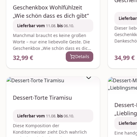
Geschen
Geschenkbox Wohlfühlzeit
„Wie schön dass es dich gibt“
Lieferba
Lieferbar vom
11.08.
bis
06.10.
Dieser lie
Geschenkko
Manchmal braucht es keine großen
Dankeschön
Worte – nur eine liebevolle Geste. Die
sind ein 03
Geschenkbox „Wie schön dass es dich
den Feier
gibt“ ist eine herzliche
32,99 €
Details
34,99 €
Regulärer Preis:
Reguläre
Wellnessdu
Aufmerksamkeit um einem
ml) und Ha
besonderen Menschen einfach mal
und ein cl
Danke zu sagen. Eine wohltuende
Mann“ – zu
Wellnessdusche mit weichem
Wasserwaa
Handtuch und pflegendem Duschgel
Flaschenöf
(200 ml) lädt zu entspannten
Dessert-Torte Tiramisu
Alkoholgeh
Wohlfühlmomenten ein während ein
Dessert-
Verfügbark
prickelnder 02 l Secco für kleine
oder höher
„Liebli
Genussaugenblicke sorgt. Abgerundet
Lieferbar vom
11.08.
bis
06.10.
geliefert. 
wird das Geschenk durch eine
Lieferba
GmbHDidde
liebevoll gestaltete Tasse mit der
Diese Komposition der
Wendeburg
Aufschrift „Wie schön dass es dich
Konditormeister zieht Dich wahrlich
Eine handg