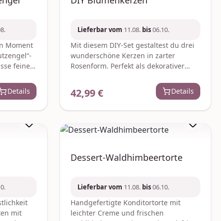
ngel“
DIY Blumenkerzen
8.
Lieferbar vom
11.08.
bis
06.10.
len Moment
Mit diesem DIY-Set gestaltest du drei
utzengel“-
wunderschöne Kerzen in zarter
sse feine
Rosenform. Perfekt als dekorativer
ntes
Blickfang oder liebevolles Geschenk –
jede Kerze wird zu einem kleinen
Details
42,99 €
Details
Regulärer Preis:
Danke-
Kunstwerk. Alles was du brauchst ist
mandem
im Set enthalten – für kreative
n Moment
Wohlfühlmomente und handgemachte
erfolgt im
Schönheit. Je nach Verfügbarkeit
ach
werden ggf. gleich- oder höherwertige
leich-
Ersatzartikel geliefert.
Dessert-Waldhimbeertorte
ikel
Hersteller:Graine CreativeZae le
entafel
rondCS 70031gc@grainecreative.com
r,
0.
Lieferbar vom
11.08.
bis
06.10.
 (23 %),
lecithin;
tlichkeit
Handgefertigte Konditortorte mit
estens 36
ten mit
leichter Creme und frischen