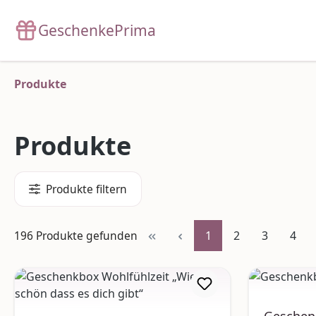
m Hauptinhalt springen
Zur Suche springen
Zur Hauptnavigation springen
GeschenkePrima
Produkte
Produkte
Produkte filtern
Seite
Seite
Seite
Seite
196 Produkte gefunden
1
2
3
4