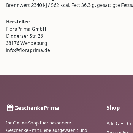
Brennwert 2340 kj / 562 kcal, Fett 36,3 g, gesättigte Fett
Hersteller:
FloraPrima GmbH
Didderser Str. 28
38176 Wendeburg
info@floraprima.de
Shop
GeschenkePrima
Ihr Online-Shop fuer besondere
Alle Gesch
Geschenke - mit Liebe ausgewaehlt und