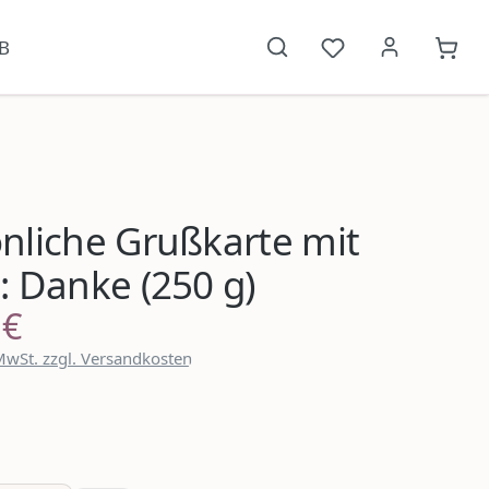
B
Du hast 0 Produkt
{1}W
nliche Grußkarte mit
: Danke (250 g)
 €
reis:
 MwSt. zzgl. Versandkosten