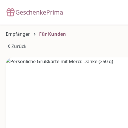
m Hauptinhalt springen
Zur Suche springen
Zur Hauptnavigation springen
GeschenkePrima
Empfänger
Für Kunden
Zurück
Bildergalerie überspringen