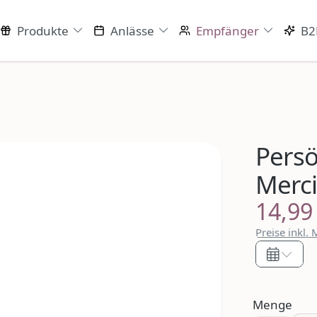
Produkte
Anlässe
Empfänger
B2
Persö
Merci
14,99
Regulärer P
Preise inkl.
Menge