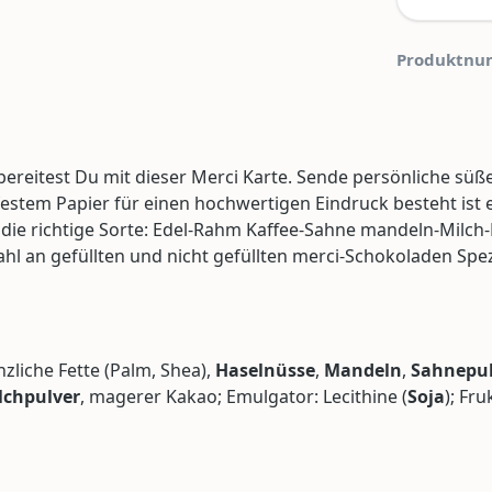
Produktnu
bereitest Du mit dieser Merci Karte. Sende persönliche s
 festem Papier für einen hochwertigen Eindruck besteht ist 
ack die richtige Sorte: Edel-Rahm Kaffee-Sahne mandeln-Mi
l an gefüllten und nicht gefüllten merci-Schokoladen Spez
anzliche Fette (Palm, Shea),
Haselnüsse
,
Mandeln
,
Sahnepul
chpulver
, magerer Kakao; Emulgator: Lecithine (
Soja
); Fr