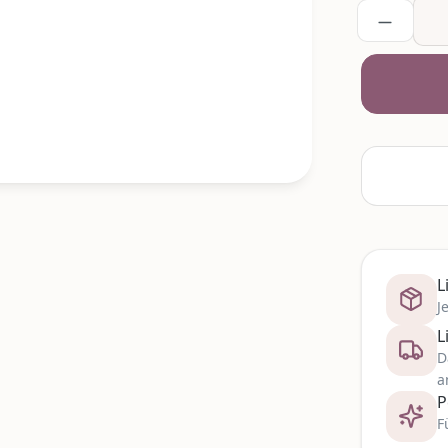
L
J
L
D
a
P
F