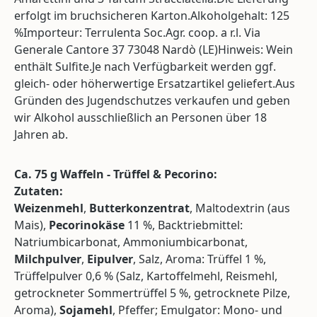
erfolgt im bruchsicheren Karton.Alkoholgehalt: 125
%Importeur: Terrulenta Soc.Agr. coop. a r.l. Via
Generale Cantore 37 73048 Nardò (LE)Hinweis: Wein
enthält Sulfite.Je nach Verfügbarkeit werden ggf.
gleich- oder höherwertige Ersatzartikel geliefert.Aus
Gründen des Jugendschutzes verkaufen und geben
wir Alkohol ausschließlich an Personen über 18
Jahren ab.
Ca. 75 g Waffeln - Trüffel & Pecorino:
Zutaten:
Weizenmehl
,
Butterkonzentrat
, Maltodextrin (aus
Mais),
Pecorinokäse
11 %, Backtriebmittel:
Natriumbicarbonat, Ammoniumbicarbonat,
Milchpulver
,
Eipulver
, Salz, Aroma: Trüffel 1 %,
Trüffelpulver 0,6 % (Salz, Kartoffelmehl, Reismehl,
getrockneter Sommertrüffel 5 %, getrocknete Pilze,
Aroma),
Sojamehl
, Pfeffer; Emulgator: Mono- und