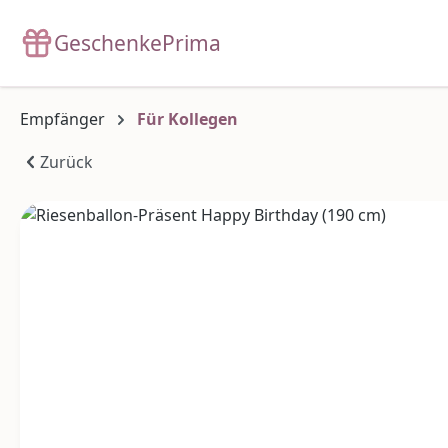
m Hauptinhalt springen
Zur Suche springen
Zur Hauptnavigation springen
GeschenkePrima
Empfänger
Für Kollegen
Zurück
Bildergalerie überspringen