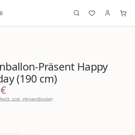
B
Du hast 0 Produkt
{1}W
nballon-Präsent Happy
day (190 cm)
 €
reis:
 MwSt. zzgl. Versandkosten