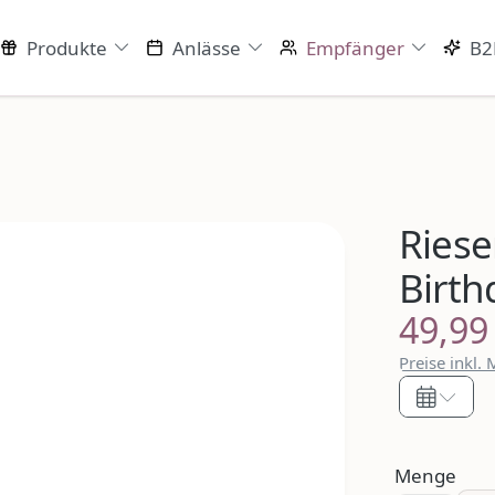
Produkte
Anlässe
Empfänger
B2
Riese
Birth
49,99
Regulärer P
Preise inkl.
Menge