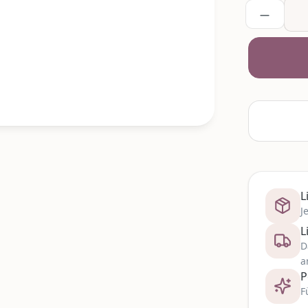
L
J
L
D
a
P
F