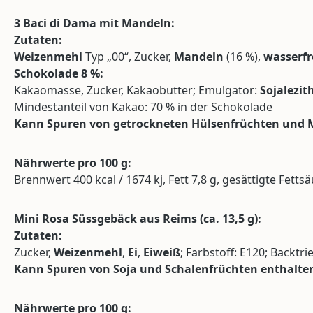
3 Baci di Dama mit Mandeln:
Zutaten:
Weizenmehl
Typ „00“, Zucker,
Mandeln
(16 %),
wasserfr
Schokolade 8 %:
Kakaomasse, Zucker, Kakaobutter; Emulgator:
Sojalezit
Mindestanteil von Kakao: 70 % in der Schokolade
Kann Spuren von getrockneten Hülsenfrüchten und M
Nährwerte pro 100 g:
Brennwert 400 kcal / 1674 kj, Fett 7,8 g, gesättigte Fettsä
Mini Rosa Süssgebäck aus Reims (ca. 13,5 g):
Zutaten:
Zucker,
Weizenmehl
,
Ei
,
Eiweiß
; Farbstoff: E120; Backt
Kann Spuren von Soja und Schalenfrüchten enthalte
Nährwerte pro 100 g: