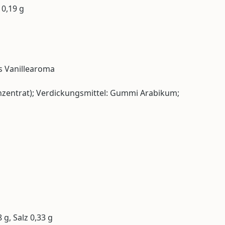
 0,19 g
es Vanillearoma
Konzentrat); Verdickungsmittel: Gummi Arabikum;
 g, Salz 0,33 g