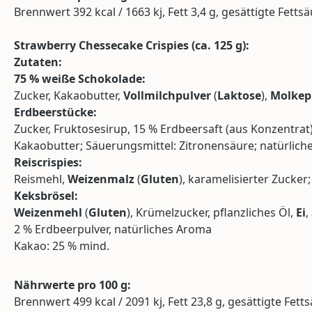
Brennwert 392 kcal / 1663 kj, Fett 3,4 g, gesättigte Fetts
Strawberry Chessecake Crispies (ca. 125 g):
Zutaten:
75 % weiße Schokolade:
Zucker, Kakaobutter,
Vollmilchpulver
(
Laktose
),
Molkep
Erdbeerstücke:
Zucker, Fruktosesirup, 15 % Erdbeersaft (aus Konzentrat
Kakaobutter; Säuerungsmittel: Zitronensäure; natürlic
Reiscrispies:
Reismehl,
Weizenmalz
(
Gluten
), karamelisierter Zucker
Keksbrösel:
Weizenmehl
(
Gluten
), Krümelzucker, pflanzliches Öl,
Ei
,
2 % Erdbeerpulver, natürliches Aroma
Kakao: 25 % mind.
Nährwerte pro 100 g:
Brennwert 499 kcal / 2091 kj, Fett 23,8 g, gesättigte Fett