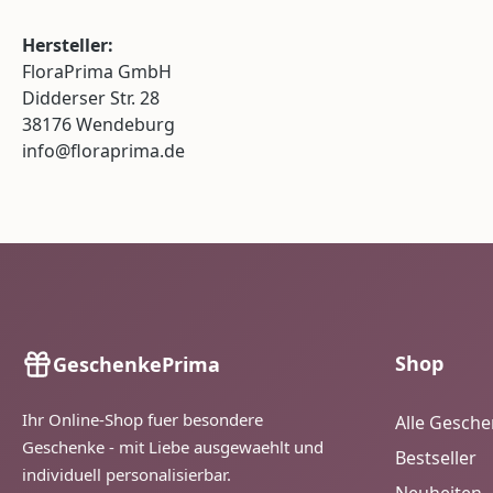
Hersteller:
FloraPrima GmbH
Didderser Str. 28
38176 Wendeburg
info@floraprima.de
Shop
GeschenkePrima
Ihr Online-Shop fuer besondere
Alle Gesch
Geschenke - mit Liebe ausgewaehlt und
Bestseller
individuell personalisierbar.