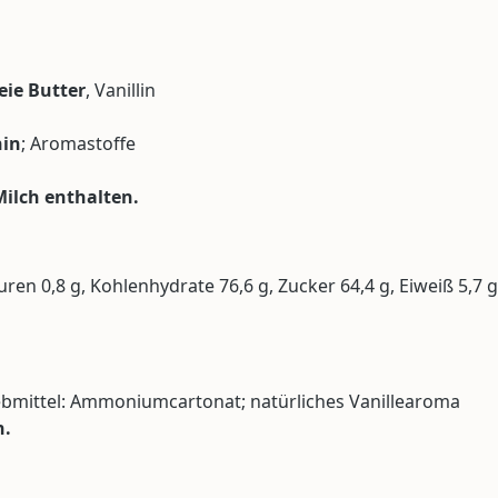
eie Butter
, Vanillin
hin
; Aromastoffe
ilch enthalten.
uren 0,8 g, Kohlenhydrate 76,6 g, Zucker 64,4 g, Eiweiß 5,7 g
riebmittel: Ammoniumcartonat; natürliches Vanillearoma
n.