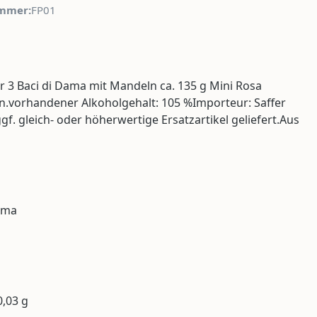
mmer:
FP01
er 3 Baci di Dama mit Mandeln ca. 135 g Mini Rosa
on.vorhandener Alkoholgehalt: 105 %Importeur: Saffer
. gleich- oder höherwertige Ersatzartikel geliefert.Aus
roma
0,03 g