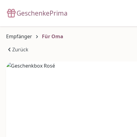
m Hauptinhalt springen
Zur Suche springen
Zur Hauptnavigation springen
GeschenkePrima
Empfänger
Für Oma
Zurück
Bildergalerie überspringen