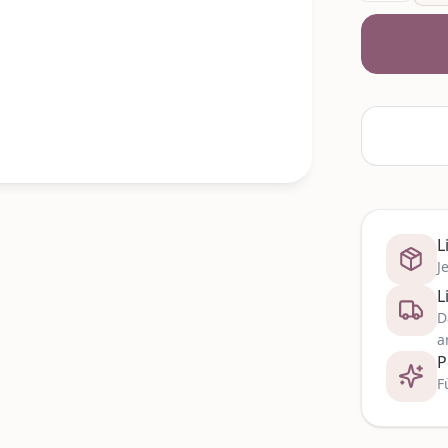
L
J
L
D
a
P
F