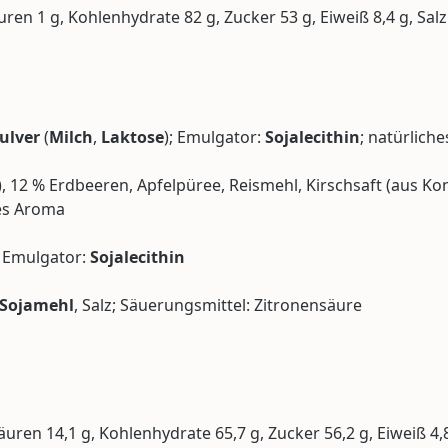
äuren 1 g, Kohlenhydrate 82 g, Zucker 53 g, Eiweiß 8,4 g, Salz
ulver
(
Milch
,
Laktose
); Emulgator:
Sojalecithin
; natürlich
), 12 % Erdbeeren, Apfelpüree, Reismehl, Kirschsaft (aus 
hes Aroma
; Emulgator:
Sojalecithin
Sojamehl
, Salz; Säuerungsmittel: Zitronensäure
säuren 14,1 g, Kohlenhydrate 65,7 g, Zucker 56,2 g, Eiweiß 4,8