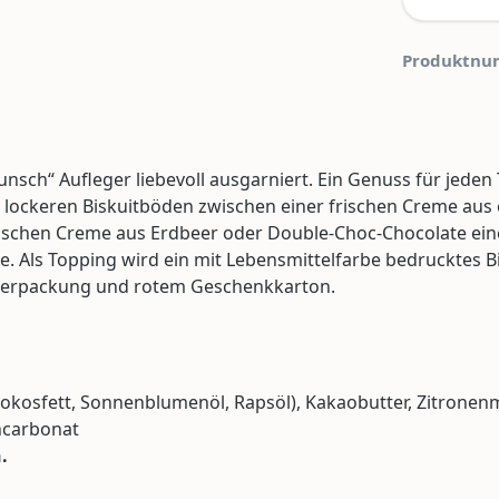
Produktnu
unsch“ Aufleger liebevoll ausgarniert. Ein Genuss für jeden
t lockeren Biskuitböden zwischen einer frischen Creme aus 
rischen Creme aus Erdbeer oder Double-Choc-Chocolate ein
. Als Topping wird ein mit Lebensmittelfarbe bedrucktes Bil
er Verpackung und rotem Geschenkkarton.
 (Kokosfett, Sonnenblumenöl, Rapsöl), Kakaobutter, Zitronen
ncarbonat
.