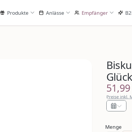
Produkte
Anlässe
Empfänger
B2
Bisku
Glüc
51,99
Regulärer P
Preise inkl.
Menge