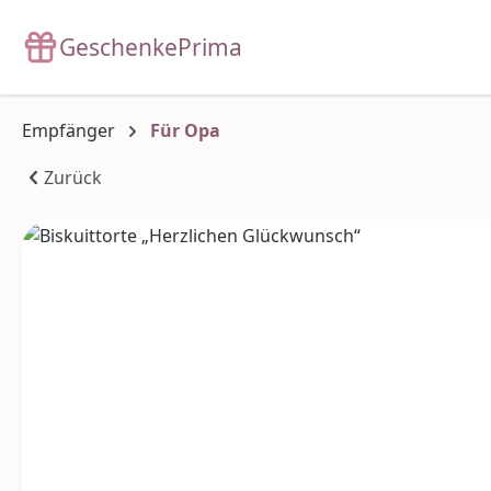
m Hauptinhalt springen
Zur Suche springen
Zur Hauptnavigation springen
GeschenkePrima
Empfänger
Für Opa
Zurück
Bildergalerie überspringen