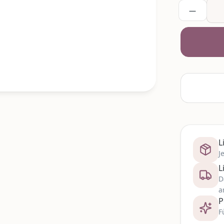
L
J
L
D
a
P
F