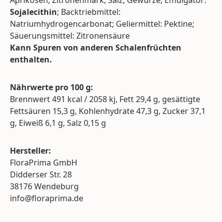
Aprikosen, Zitronenmark, Salz, Gewürze; Emulgator:
Sojalecithin
; Backtriebmittel:
Natriumhydrogencarbonat; Geliermittel: Pektine;
Säuerungsmittel: Zitronensäure
Kann Spuren von anderen Schalenfrüchten
enthalten.
Nährwerte pro 100 g:
Brennwert 491 kcal / 2058 kj, Fett 29,4 g, gesättigte
Fettsäuren 15,3 g, Kohlenhydrate 47,3 g, Zucker 37,1
g, Eiweiß 6,1 g, Salz 0,15 g
Hersteller:
FloraPrima GmbH
Didderser Str. 28
38176 Wendeburg
info@floraprima.de