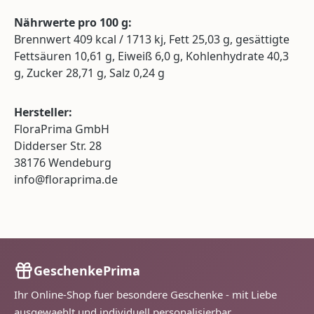
Nährwerte pro 100 g:
Brennwert 409 kcal / 1713 kj, Fett 25,03 g, gesättigte
Fettsäuren 10,61 g, Eiweiß 6,0 g, Kohlenhydrate 40,3
g, Zucker 28,71 g, Salz 0,24 g
Hersteller:
FloraPrima GmbH
Didderser Str. 28
38176 Wendeburg
info@floraprima.de
GeschenkePrima
Ihr Online-Shop fuer besondere Geschenke - mit Liebe
ausgewaehlt und individuell personalisierbar.