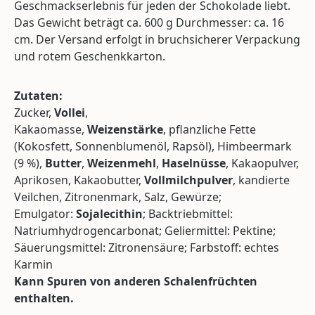
Geschmackserlebnis für jeden der Schokolade liebt.
Das Gewicht beträgt ca. 600 g Durchmesser: ca. 16
cm. Der Versand erfolgt in bruchsicherer Verpackung
und rotem Geschenkkarton.
Zutaten:
Zucker,
Vollei
,
Kakaomasse,
Weizenstärke
,
pflanzliche Fette
(Kokosfett, Sonnenblumenöl, Rapsöl), Himbeermark
(9 %),
Butter
,
Weizenmehl
,
Haselnüsse
, Kakaopulver,
Aprikosen, Kakaobutter,
Vollmilchpulver
, kandierte
Veilchen, Zitronenmark, Salz, Gewürze;
Emulgator:
Sojalecithin
; Backtriebmittel:
Natriumhydrogencarbonat; Geliermittel: Pektine;
Säuerungsmittel: Zitronensäure; Farbstoff: echtes
Karmin
Kann Spuren von anderen Schalenfrüchten
enthalten.