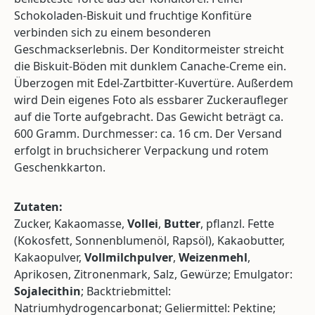
Schokoladen-Biskuit und fruchtige Konfitüre
verbinden sich zu einem besonderen
Geschmackserlebnis. Der Konditormeister streicht
die Biskuit-Böden mit dunklem Canache-Creme ein.
Überzogen mit Edel-Zartbitter-Kuvertüre. Außerdem
wird Dein eigenes Foto als essbarer Zuckeraufleger
auf die Torte aufgebracht. Das Gewicht beträgt ca.
600 Gramm. Durchmesser: ca. 16 cm. Der Versand
erfolgt in bruchsicherer Verpackung und rotem
Geschenkkarton.
Zutaten:
Zucker, Kakaomasse,
Vollei
,
Butter
, pflanzl. Fette
(Kokosfett, Sonnenblumenöl, Rapsöl), Kakaobutter,
Kakaopulver,
Vollmilchpulver
,
Weizenmehl
,
Aprikosen, Zitronenmark, Salz, Gewürze; Emulgator:
Sojalecithin
; Backtriebmittel:
Natriumhydrogencarbonat; Geliermittel: Pektine;