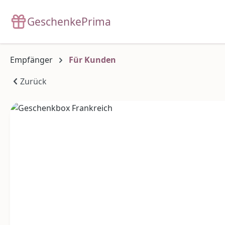
m Hauptinhalt springen
Zur Suche springen
Zur Hauptnavigation springen
GeschenkePrima
Empfänger
Für Kunden
Zurück
Bildergalerie überspringen