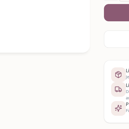
L
J
L
D
a
P
F