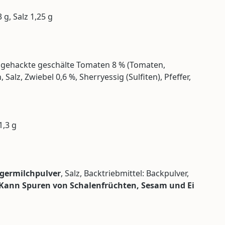
 g, Salz 1,25 g
 %, gehackte geschälte Tomaten 8 % (Tomaten,
alz, Zwiebel 0,6 %, Sherryessig (Sulfiten), Pfeffer,
1,3 g
germilchpulver
, Salz, Backtriebmittel: Backpulver,
Kann
Spuren
von
Schalenfrüchten, Sesam und Ei