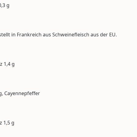
0,3 g
tellt in Frankreich aus Schweinefleisch aus der EU.
z 1,4 g
g, Cayennepfeffer
z 1,5 g