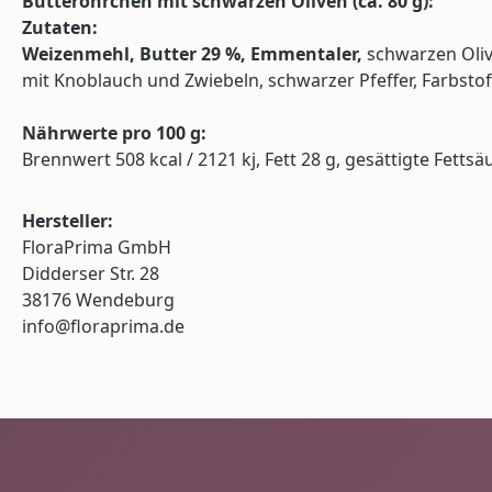
Butteröhrchen mit schwarzen Oliven (
ca.
80 g):
Zutaten:
Weizenmehl, Butter 29 %, Emmentaler,
schwarzen Oliv
mit Knoblauch und Zwiebeln, schwarzer Pfeffer, Farbstof
Nährwerte pro 100 g:
Brennwert 508 kcal / 2121 kj, Fett 28 g, gesättigte Fettsä
Hersteller:
FloraPrima GmbH
Didderser Str. 28
38176 Wendeburg
info@floraprima.de