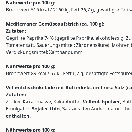
Nährwerte pro 100 g:
Brennwert 516 kcal / 2160 kj, Fett 26,7 g, gesättigte Fett
Mediterraner Gemüseaufstrich (
ca.
100 g):
Zutaten:
Gegrillte Paprika 74% (gegrillte Paprika, alkoholessig, 
Tomatensaft, Säuerungsmittel: Zitronensäure), Möhren 8 %,
Verdickungsmittel: Xanthangummi
Nährwerte pro 100 g:
Brennwert 89 kcal / 67 kj, Fett 6,7 g, gesättigte Fettsäure
Vollmilchschokolade mit Butterkeks und rosa Salz (
c
Zutaten:
Zucker, Kakaomasse, Kakaobutter,
Vollmilchpulver
, But
Emulgator:
Sojalecithin
, Salz aus den Anden, natürlich
enthalten.
Nährwerte pro 100 g: