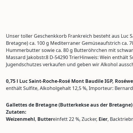
Unser toller Geschenkkorb Frankreich besteht aus Luc S
Bretagne) ca. 100 g Mediterraner Gemüseaufstrich ca. 70 
Hummerbutter sowie ca. 80 g Butteröhrchen mit schwarz
Massard Jakobstr.8 D-54290 TrierHinweis: Wein enthält S
Jugendschutzes verkaufen und geben wir Alkohol ausschl
0,75 l Luc Saint-Roche-Rosé Mont Baudile IGP, Roséwe
enthält Sulfite, Alkoholgehalt 12,5 %, Importeur: Bernar
Gallettes de Bretagne (Butterkekse aus der Bretagne) (
Zutaten:
Weizenmehl
,
Butter
einfett 22 %, Zucker,
Eier
, Backtrie