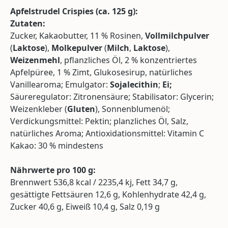
Apfelstrudel Crispies (
ca.
125 g):
Zutaten:
Zucker, Kakaobutter, 11 % Rosinen,
Vollmilchpulver
(
Laktose
),
Molkepulver
(
Milch
,
Laktose
),
Weizenmehl
, pflanzliches Öl, 2 % konzentriertes
Apfelpüree, 1 % Zimt, Glukosesirup, natürliches
Vanillearoma; Emulgator:
Sojalecithin
;
Ei;
Säureregulator: Zitronensäure; Stabilisator: Glycerin;
Weizenkleber (
Gluten
), Sonnenblumenöl;
Verdickungsmittel: Pektin; planzliches Öl, Salz,
natürliches Aroma; Antioxidationsmittel: Vitamin C
Kakao: 30 % mindestens
Nährwerte pro 100 g:
Brennwert 536,8 kcal / 2235,4 kj, Fett 34,7 g,
gesättigte Fettsäuren 12,6 g, Kohlenhydrate 42,4 g,
Zucker 40,6 g, Eiweiß 10,4 g, Salz 0,19 g