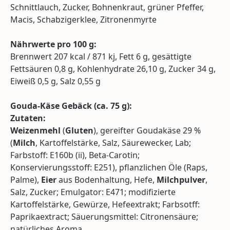
Schnittlauch, Zucker, Bohnenkraut, grüner Pfeffer,
Macis, Schabzigerklee, Zitronenmyrte
Nährwerte pro 100 g:
Brennwert 207 kcal / 871 kj, Fett 6 g, gesättigte
Fettsäuren 0,8 g, Kohlenhydrate 26,10 g, Zucker 34 g,
Eiweiß 0,5 g, Salz 0,55 g
Gouda-Käse Gebäck (
ca.
75 g):
Zutaten:
Weizenmehl
(
Gluten
), gereifter Goudakäse 29 %
(
Milch
, Kartoffelstärke, Salz, Säurewecker, Lab;
Farbstoff: E160b (ii), Beta-Carotin;
Konservierungsstoff: E251), pflanzlichen Öle (Raps,
Palme),
Eier
aus Bodenhaltung, Hefe,
Milchpulver
,
Salz, Zucker; Emulgator: E471; modifizierte
Kartoffelstärke, Gewürze, Hefeextrakt; Farbsotff:
Paprikaextract; Säuerungsmittel: Citronensäure;
natürliches Aroma