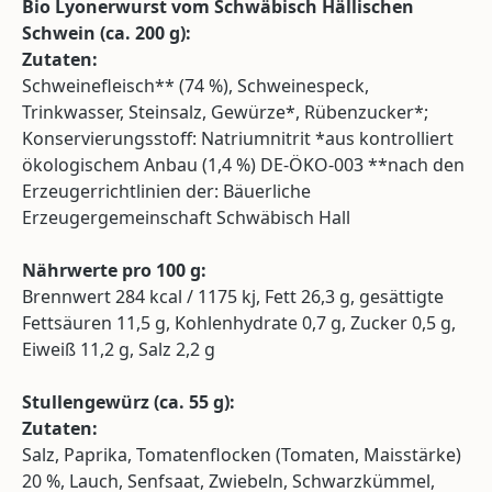
Bio Lyonerwurst vom Schwäbisch Hällischen
Schwein (
ca.
200 g):
Zutaten:
Schweinefleisch** (74 %), Schweinespeck,
Trinkwasser, Steinsalz, Gewürze*, Rübenzucker*;
Konservierungsstoff: Natriumnitrit *aus kontrolliert
ökologischem Anbau (1,4 %) DE-ÖKO-003 **nach den
Erzeugerrichtlinien der: Bäuerliche
Erzeugergemeinschaft Schwäbisch Hall
Nährwerte pro 100 g:
Brennwert 284 kcal / 1175 kj, Fett 26,3 g, gesättigte
Fettsäuren 11,5 g, Kohlenhydrate 0,7 g, Zucker 0,5 g,
Eiweiß 11,2 g, Salz 2,2 g
Stullengewürz (
ca.
55 g):
Zutaten:
Salz, Paprika, Tomatenflocken (Tomaten, Maisstärke)
20 %, Lauch, Senfsaat, Zwiebeln, Schwarzkümmel,