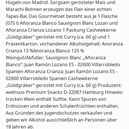
Hügeln von Madrid. Sorgsam gerösteter Mais und
Marachi-Bohnen erzeugen das Flair einer echten
Tapas-Bar. Das Gourmetset besteht aus je 1 Flasche
(075 l) Añoranza Blanco Sauvignon Blanc Lozan und
Añoranza Crianza Lozano 1 Packung Cashewkerne
„Goldgräber“ geröstet mit Curry (ca. 60 g) und 1
Präsentkarton. vorhandener Alkoholgehalt: Anoranza
Crianza 13 %Anoranza Blanco 125 %
Weingut/Abfüller: Sauvignon Blanc „Añoranza
Blanco“: Juan Ramón Lozano ES - 02600 Villarrobledo
Spanien Añoranza Crianza: Juan Ramón Lozano ES -
02600 Villarrobledo Spanien Cashewkerne
„Goldgräber“ geröstet mit Curry (ca. 60 g) Produzent:
wellnuss Premium Snacks D-22087 Hamburg Hinweis:
trocken Wein enthält Sulfite. Kann Spuren von
Erdnüssen und anderen Schalenfrüchten enthalten.
Aus Gründen des Jugendschutzes verkaufen und
geben wir Alkohol ausschließlich an Personen über
18 Jahren ab.