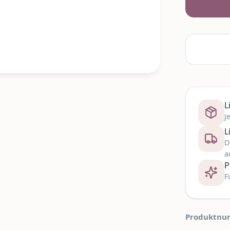
L
J
L
D
a
P
F
Produktnu