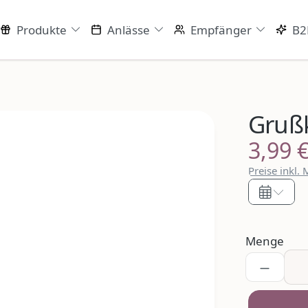
Produkte
Anlässe
Empfänger
B2
Gruß
3,99 
Regulärer P
Preise inkl.
Menge