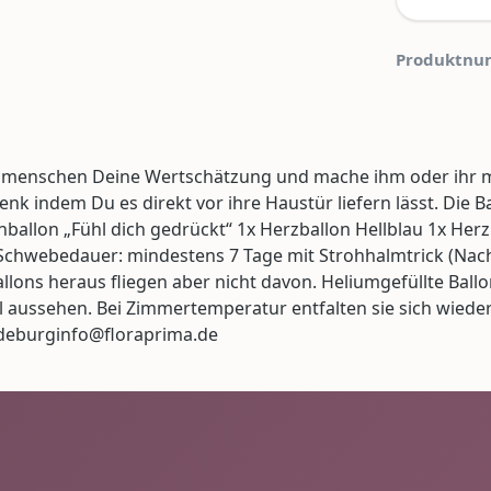
Produktnu
smenschen Deine Wertschätzung und mache ihm oder ihr m
k indem Du es direkt vor ihre Haustür liefern lässt. Die Ba
enballon „Fühl dich gedrückt“ 1x Herzballon Hellblau 1x Herz
n Schwebedauer: mindestens 7 Tage mit Strohhalmtrick (Nac
llons heraus fliegen aber nicht davon. Heliumgefüllte Ba
 aussehen. Bei Zimmertemperatur entfalten sie sich wieder
ndeburginfo@floraprima.de