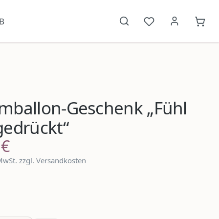
B
Du hast 0 Produkt
{1}W
mballon-Geschenk „Fühl
gedrückt“
 €
reis:
 MwSt. zzgl. Versandkosten