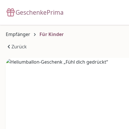
m Hauptinhalt springen
Zur Suche springen
Zur Hauptnavigation springen
GeschenkePrima
Empfänger
Für Kinder
Zurück
Bildergalerie überspringen