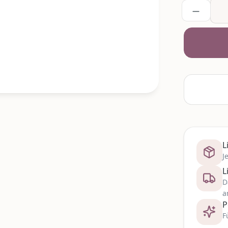
L
J
L
D
a
P
F