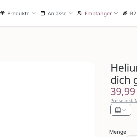
Produkte
Anlässe
Empfänger
B2
Heliu
dich 
39,99
Regulärer P
Preise inkl.
Menge