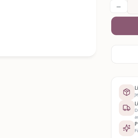
L
J
L
D
a
P
F