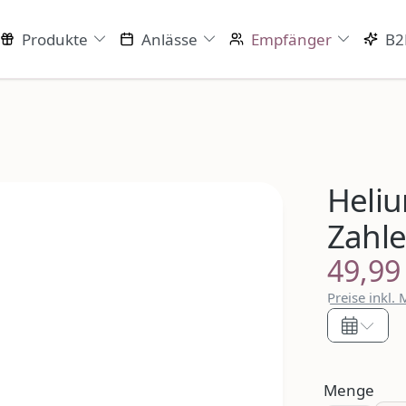
Produkte
Anlässe
Empfänger
B2
Heliu
Zahl
49,99
Regulärer P
Preise inkl.
Menge