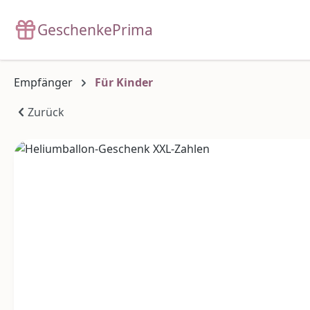
m Hauptinhalt springen
Zur Suche springen
Zur Hauptnavigation springen
GeschenkePrima
Empfänger
Für Kinder
Zurück
Bildergalerie überspringen