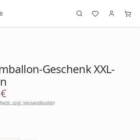
B
Du hast 0 Produkt
{1}W
mballon-Geschenk XXL-
en
 €
reis:
 MwSt. zzgl. Versandkosten