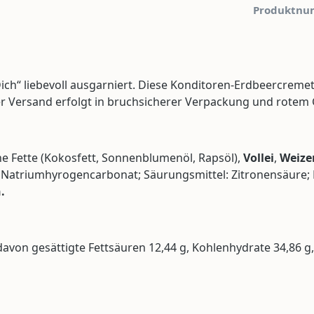
Produktnu
ich“ liebevoll ausgarniert. Diese Konditoren-Erdbeercremeto
Der Versand erfolgt in bruchsicherer Verpackung und rotem
che Fette (Kokosfett, Sonnenblumenöl, Rapsöl),
Vollei
,
Weize
l: Natriumhyrogencarbonat; Säurungsmittel: Zitronensäure; 
.
, davon gesättigte Fettsäuren 12,44 g, Kohlenhydrate 34,86 g,