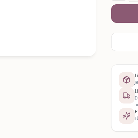
L
J
L
D
a
P
F