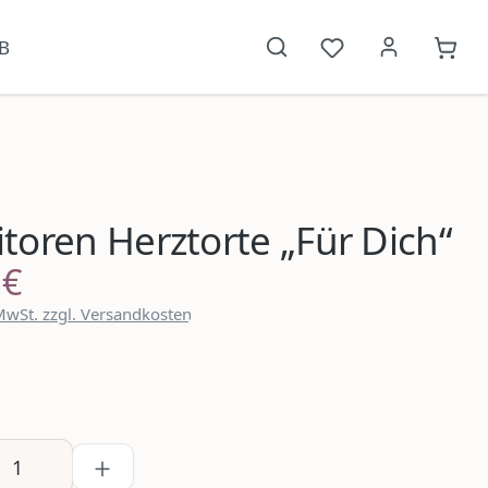
B
Du hast 0 Produkt
{1}W
toren Herztorte „Für Dich“
 €
reis:
 MwSt. zzgl. Versandkosten