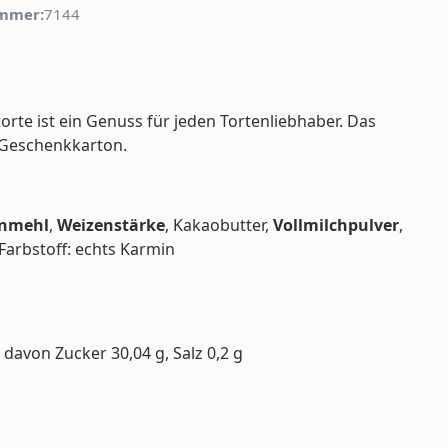
mmer:
7144
rte ist ein Genuss für jeden Tortenliebhaber. Das
 Geschenkkarton.
nmehl
,
Weizenstärke
, Kakaobutter,
Vollmilchpulver
,
Farbstoff: echts Karmin
 davon Zucker 30,04 g, Salz 0,2 g