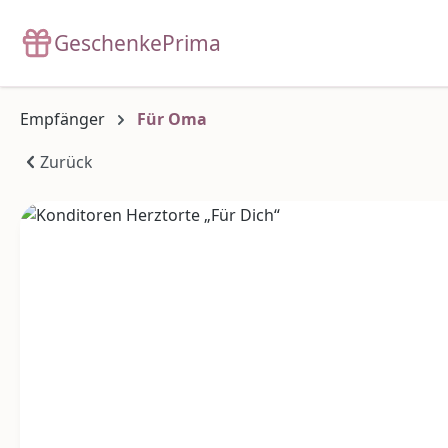
m Hauptinhalt springen
Zur Suche springen
Zur Hauptnavigation springen
GeschenkePrima
Empfänger
Für Oma
Zurück
Bildergalerie überspringen