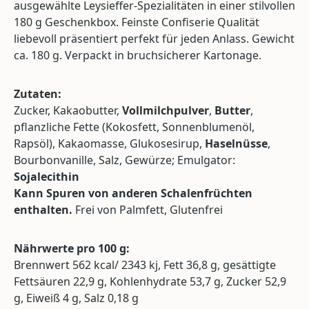
ausgewählte Leysieffer-Spezialitäten in einer stilvollen
180 g Geschenkbox. Feinste Confiserie Qualität
liebevoll präsentiert perfekt für jeden Anlass. Gewicht
ca. 180 g. Verpackt in bruchsicherer Kartonage.
Zutaten:
Zucker,
Kakaobutter,
Vollmilchpulver
,
Butter
,
pflanzliche Fette (Kokosfett, Sonnenblumenöl,
Rapsöl), Kakaomasse, Glukosesirup,
Haselnüsse
,
Bourbonvanille, Salz, Gewürze; Emulgator:
Sojalecithin
Kann Spuren von anderen Schalenfrüchten
enthalten.
Frei von Palmfett, Glutenfrei
Nährwerte pro 100 g:
Brennwert 562 kcal/ 2343 kj, Fett 36,8 g, gesättigte
Fettsäuren 22,9 g, Kohlenhydrate 53,7 g, Zucker 52,9
g, Eiweiß 4 g, Salz 0,18 g