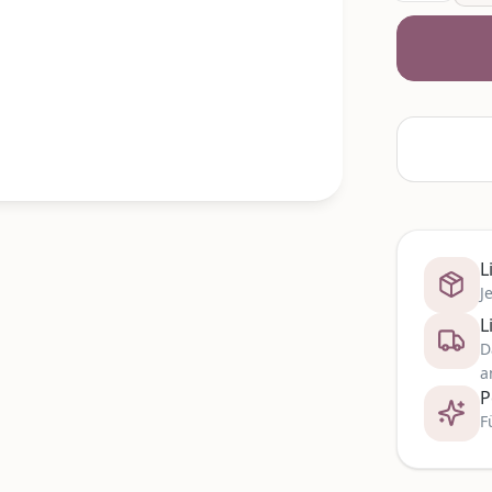
L
J
L
D
a
P
F