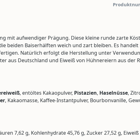
Produktnu
mit aufwendiger Prägung. Diese kleine runde zarte Köstli
 beiden Baiserhälften weich und zart bleiben. Es handelt s
fertigen. Natürlich erfolgt die Herstellung unter Verwend
ter aus Deutschland und Eiweiß von Hühnereiern aus der Re
reiweiß
, entöltes Kakaopulver,
Pistazien
,
Haselnüsse
, Zi
er
, Kakaomasse, Kaffee-Instantpulver, Bourbonvanille, Gew
säuren 7,62 g, Kohlenhydrate 45,76 g, Zucker 27,52 g, Eiweiß 