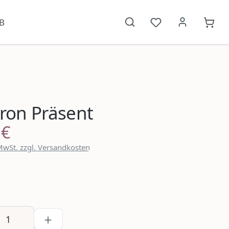
B
Du hast 0 Produkt
{1}W
ron Präsent
 €
reis:
 MwSt. zzgl. Versandkosten