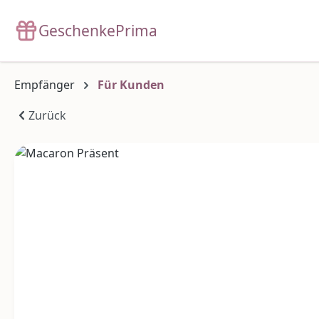
m Hauptinhalt springen
Zur Suche springen
Zur Hauptnavigation springen
GeschenkePrima
Empfänger
Für Kunden
Zurück
Bildergalerie überspringen