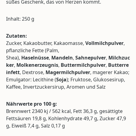
süßes Geschenk, das von Herzen kommt.
Inhalt: 250 g
Zutaten:
Zucker, Kakaobutter, Kakaomasse,
Vollmilchpulver
,
pflanzliche Fette (Palm,
Shea),
Haselnüsse
,
Mandeln
,
Sahnepulver
,
Milchzuc
ker
,
Molkenerzeugnis
,
Buttermilchpulver
,
Butterre
infett
, Dextrose,
Magermilchpulver
, magerer Kakao;
Emulgator: Lecithine (
Soja
); Fruktose, Glukosesirup,
Kaffee, Invertzuckersirup, Aromen und Salz
Nährwerte pro 100 g:
Brennwert 2340 kj / 562 kcal, Fett 36,3 g, gesättigte
Fettsäuren 19,8 g, Kohlenhydrate 49,7 g, Zucker 47,9
g, Eiweiß 7,4 g, Salz 0,17 g