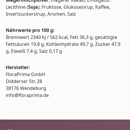
Magermilchpulver
, magerer Kakao; Emulgator:
Lecithine (
Soja
); Fruktose, Glukosesirup, Kaffee,
Invertzuckersirup, Aromen, Salz
Nährwerte pro 100 g:
Brennwert 2340 kj / 562 kcal, Fett 36,3 g, gesättigte
Fettsäuren 19,8 g, Kohlenhydrate 49,7 g, Zucker 47,9
g, Eiweiß 7,4 g, Salz 0,17 g
Hersteller:
FloraPrima GmbH
Didderser Str. 28
38176 Wendeburg
info@floraprima.de