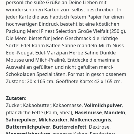
persönliche süße Grüße an Deine Lieben mit
wunderschönen Karten zum selbst beschreiben. In
jeder Karte die aus haptisch festem Papier für einen
hochwertigen Eindruck besteht ist eine köstlichen
Packung Merci Finest Selection Große Vielfalt (250 g).
Die Merci bietet für jeden Geschmack die richtige
Sorte: Edel-Rahm Kaffee-Sahne mandeln-Milch-Nuss
Edel-Nougat Edel-Marzipan Herbe Sahne Dunkle
Mousse und Milch-Praliné. Entdecke die maximale
Auswahl an gefüllten und nicht gefüllten merci-
Schokoladen Spezialitäten. Format in geschlossenem
Zustand: 20 x 165 cm. Geöffnete Karte: 42 x 165 cm.
Zutaten:
Zucker, Kakaobutter, Kakaomasse,
Vollmilchpulver
,
pflanzliche Fette (Palm, Shea),
Haselnüsse
,
Mandeln
,
Sahnepulver
,
Milchzucker
,
Molkenerzeugnis
,
Buttermilchpulver
,
Butterreinfett
, Dextrose,