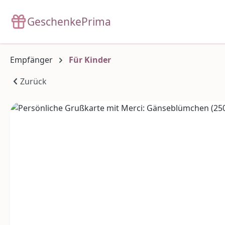
m Hauptinhalt springen
Zur Suche springen
Zur Hauptnavigation springen
GeschenkePrima
Empfänger
Für Kinder
Zurück
Bildergalerie überspringen