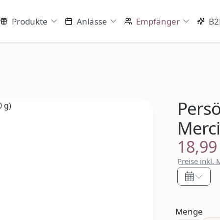
Produkte
Anlässe
Empfänger
B2
Persö
Merci
18,99
Regulärer P
Preise inkl.
Menge