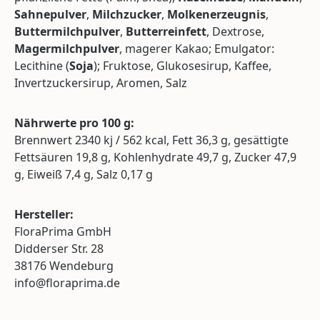
Sahnepulver
,
Milchzucker
,
Molkenerzeugnis
,
Buttermilchpulver
,
Butterreinfett
, Dextrose,
Magermilchpulver
, magerer Kakao; Emulgator:
Lecithine (
Soja
); Fruktose, Glukosesirup, Kaffee,
Invertzuckersirup, Aromen, Salz
Nährwerte pro 100 g:
Brennwert 2340 kj / 562 kcal, Fett 36,3 g, gesättigte
Fettsäuren 19,8 g, Kohlenhydrate 49,7 g, Zucker 47,9
g, Eiweiß 7,4 g, Salz 0,17 g
Hersteller:
FloraPrima GmbH
Didderser Str. 28
38176 Wendeburg
info@floraprima.de