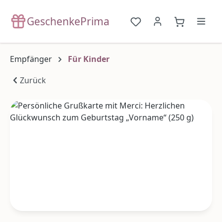
Zum Hauptinhalt springen
GeschenkePrima
Du hast 0 Produkte a
{1}Warenko
Empfänger
Für Kinder
Zurück
Bildergalerie überspringen