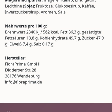
Magermilchpulver
, magerer Kakao; Emulgator:
Lecithine (
Soja
); Fruktose, Glukosesirup, Kaffee,
Invertzuckersirup, Aromen, Salz
Nährwerte pro 100 g:
Brennwert 2340 kj / 562 kcal, Fett 36,3 g, gesättigte
Fettsäuren 19,8 g, Kohlenhydrate 49,7 g, Zucker 47,9
g, Eiweiß 7,4 g, Salz 0,17 g
Hersteller:
FloraPrima GmbH
Didderser Str. 28
38176 Wendeburg
info@floraprima.de