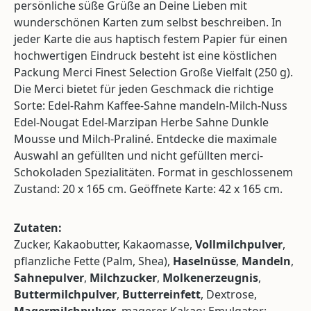
persönliche süße Grüße an Deine Lieben mit
wunderschönen Karten zum selbst beschreiben. In
jeder Karte die aus haptisch festem Papier für einen
hochwertigen Eindruck besteht ist eine köstlichen
Packung Merci Finest Selection Große Vielfalt (250 g).
Die Merci bietet für jeden Geschmack die richtige
Sorte: Edel-Rahm Kaffee-Sahne mandeln-Milch-Nuss
Edel-Nougat Edel-Marzipan Herbe Sahne Dunkle
Mousse und Milch-Praliné. Entdecke die maximale
Auswahl an gefüllten und nicht gefüllten merci-
Schokoladen Spezialitäten. Format in geschlossenem
Zustand: 20 x 165 cm. Geöffnete Karte: 42 x 165 cm.
Zutaten:
Zucker, Kakaobutter, Kakaomasse,
Vollmilchpulver
,
pflanzliche Fette (Palm, Shea),
Haselnüsse
,
Mandeln
,
Sahnepulver
,
Milchzucker
,
Molkenerzeugnis
,
Buttermilchpulver
,
Butterreinfett
, Dextrose,