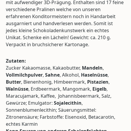
mit aufwendiger 3D-Prägung. Enthalten sind 17 feine
verschiedene Pralinen welche von unseren
erfahrenen Konditormeistern noch in Handarbeit
ausgarniert und handverlesen werden. Somit ist
jedes kleine Schokoladenkunstwerk ein echtes
Unikat. Schenke ein Lächeln! Gewicht: ca. 210 g.
Verpackt in bruchsicherer Kartonage.
Zutaten:
Zucker Kakaomasse, Kakaobutter,
Mandeln
,
Vollmilchpulver
,
Sahne
, Alkohol,
Haselnüsse
,
Butter
, Bienenhonig, Himbeermark,
Pistazien
,
Walnüsse
, Erdbeermark, Mangomark,
Eigelb
,
Maracujamark, Kaffee, Johannisbeermark, Salz,
Gewürze; Emulgator:
Sojalecithin
,
Sonnenblumenlecithin; Säuerungsmittel:
Zitronensäure; Farbstoffe: Eisenoxid, Betacarotin,
echtes Karmin