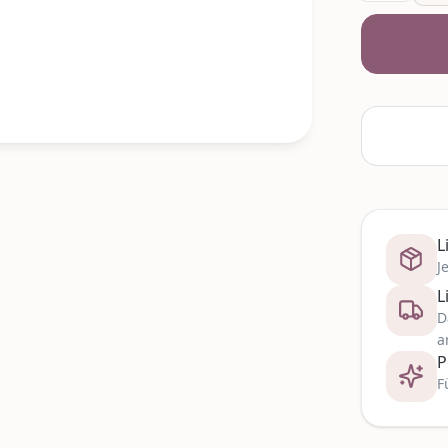
L
J
L
D
a
P
F