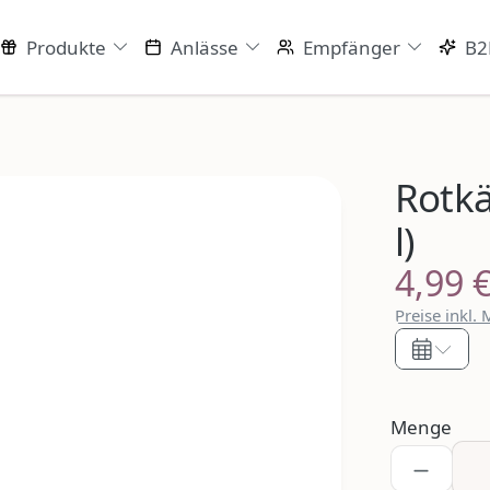
Produkte
Anlässe
Empfänger
B2
Rotkä
l)
4,99 
Regulärer P
Preise inkl.
Menge