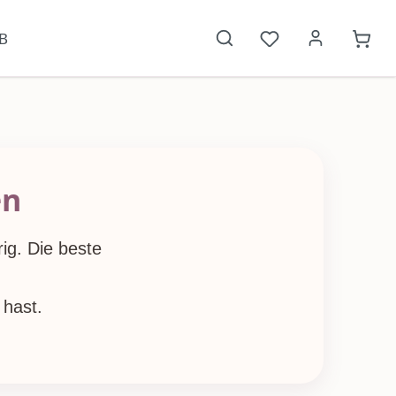
B
Du hast 0 Produkt
{1}W
en
ig. Die beste
 hast.