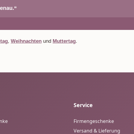
genau.“
tag
,
Weihnachten
und
Muttertag
.
Service
enke
Firmengeschenke
Versand & Lieferung