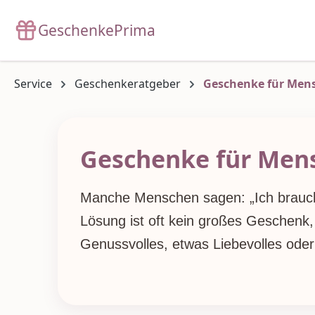
m Hauptinhalt springen
Zur Suche springen
Zur Hauptnavigation springen
GeschenkePrima
Service
Geschenkeratgeber
Geschenke für Mens
Geschenke für Mens
Manche Menschen sagen: „Ich brauche
Lösung ist oft kein großes Geschenk
Genussvolles, etwas Liebevolles ode