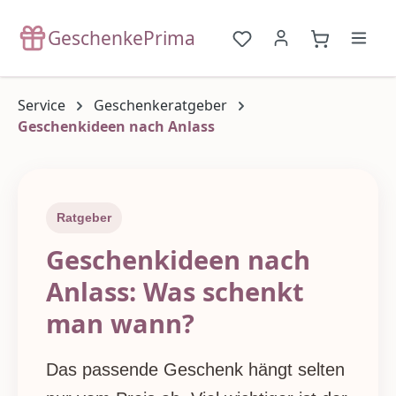
Zum Hauptinhalt springen
GeschenkePrima
Du hast 0 Produkte a
{1}Warenko
Service
Geschenkeratgeber
Geschenkideen nach Anlass
Ratgeber
Geschenkideen nach
Anlass: Was schenkt
man wann?
Das passende Geschenk hängt selten